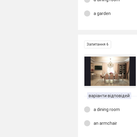
a garden
Запитання 6
варіанти відповідей
a dining room
an armchair