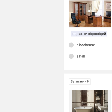
варіанти відповідей
a bookcase
a hall
Запитання 9