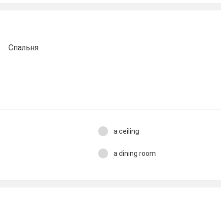
Спальня
a ceiling
a dining room