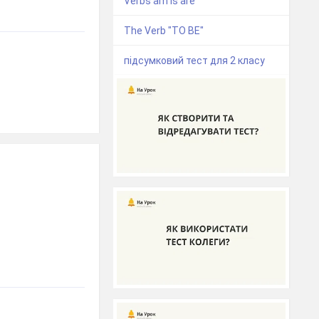
Verbs am is are
The Verb "TO BE"
підсумковий тест для 2 класу