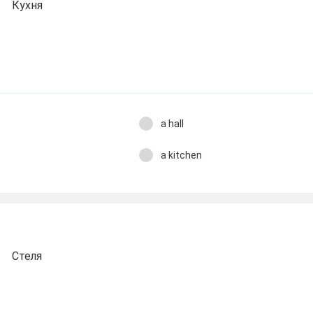
Кухня
a hall
a kitchen
Стеля