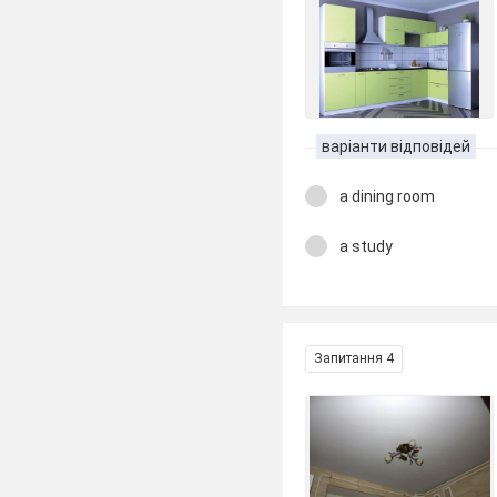
варіанти відповідей
a dining room
a study
Запитання 4