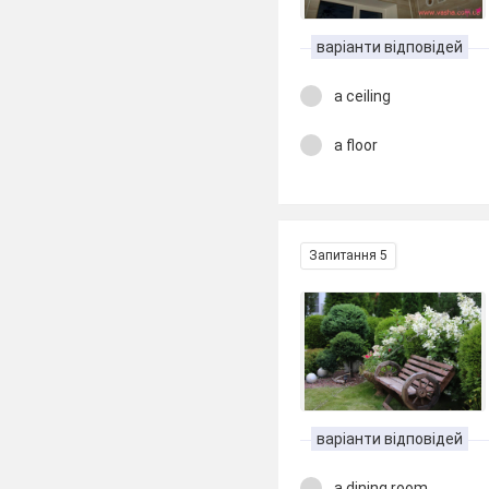
варіанти відповідей
a ceiling
a floor
Запитання 5
варіанти відповідей
a dining room