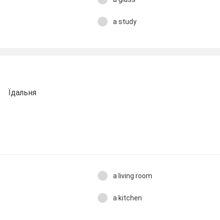
a study
Їдальня
a living room
a kitchen