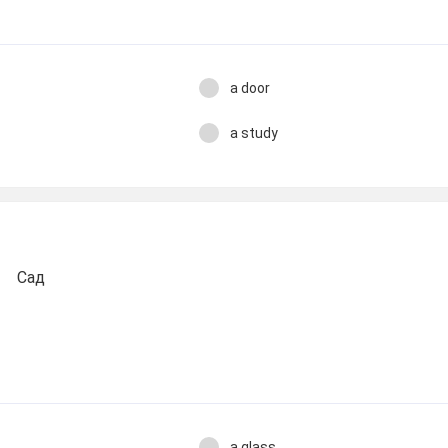
a door
a study
Сад
a glass