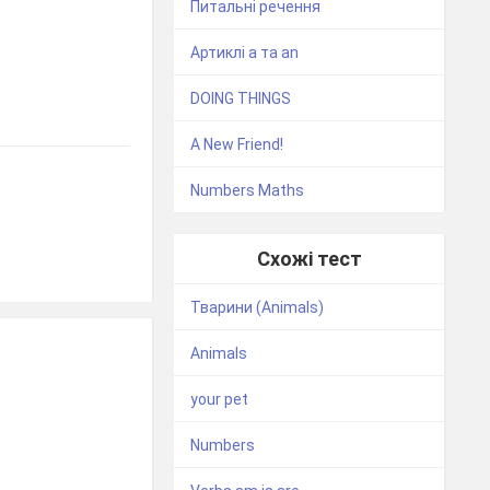
Питальні речення
Артиклі а та an
DOING THINGS
A New Friend!
Numbers Maths
Схожі тест
Тварини (Animals)
Animals
your pet
Numbers