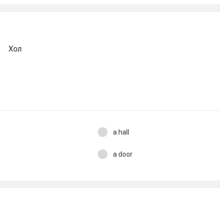
Хол
a hall
a door