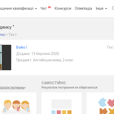
AI
щення кваліфікації
Чат
Конкурси
Олімпіада
Інше
динку "
клас
Тест
Boiko I.
Тест
Додано: 13 березня 2020
Предмет: Англійська мова, 2 клас
САМОСТІЙНО
льтати тестувань
»
Результати тестування не зберігаються