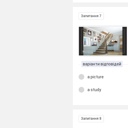
Запитання 7
варіанти відповідей
a picture
a study
Запитання 8