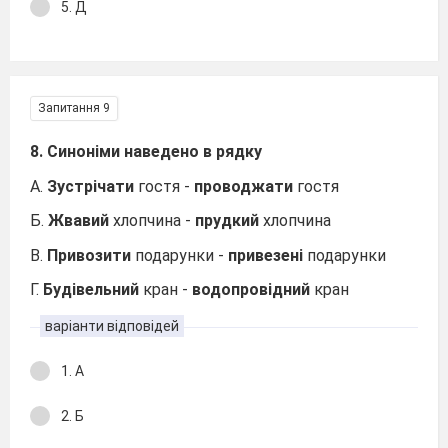
5. Д
Запитання 9
8. Синоніми наведено в рядку
А.
Зустрічати
гостя -
проводжати
гостя
Б.
Жвавий
хлопчина -
прудкий
хлопчина
В.
Привозити
подарунки -
привезені
подарунки
Г.
Будівельний
кран -
водопровідний
кран
варіанти відповідей
1. А
2. Б