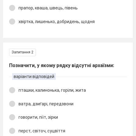
прапор, кваша, швець, півень
хвіртка, лишенько, добридень, щодня
Запитання 2
Позначити, у якому рядку відсутні архаїзми:
варіанти відповідей
пташки, калинонька, горіли, жита
ватра, дзиґарі, передзвони
говорити, піїт, зірки
перст, світоч, суцвіття