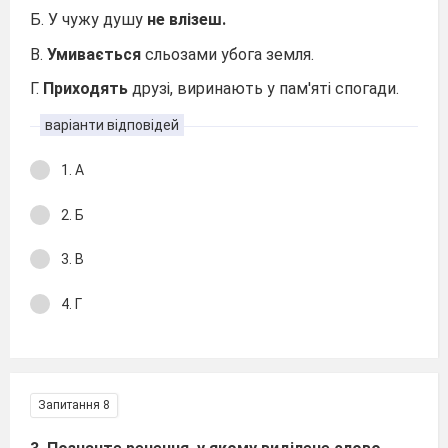
Б. У чужу душу
не влізеш.
В.
Умивається
сльозами убога земля.
Г.
Приходять
друзі, виринають у пам'яті спогади.
варіанти відповідей
1. А
2. Б
3. В
4. Г
Запитання 8