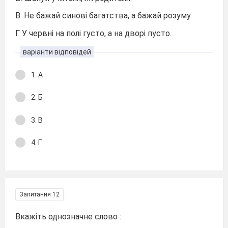
В. Не бажай синові багатства, а бажай розуму.
Г. У червні на полі густо, а на дворі пусто.
варіанти відповідей
1. А
2. Б
3. В
4. Г
Запитання 12
Вкажіть однозначне слово :