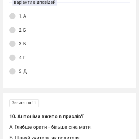
варіанти відповідей
1. А
2. Б
3. В
4. Г
5. Д
Запитання 11
10. Антоніми вжито в прислів'ї
А. Глибше орати - більше сіна мати.
Б. Шануй учителя, як родителя.