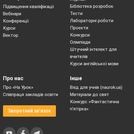
Бібліотека розробок
Підвищення кваліфікації
Тести
Вебінари
Лабораторні роботи
Конференції
Проєкти
Курси
Конкурси
Вектор
Олімпіади
Штучний інтелект для
вчителів
Курси англійської мови
Про нас
Інше
Про «На Урок»
Вхід для учнів (naurok.ua)
Співпраця закладів освіти
Матеріали до свят
Конкурс «Фантастична
п’ятірка»
Зворотний зв'язок