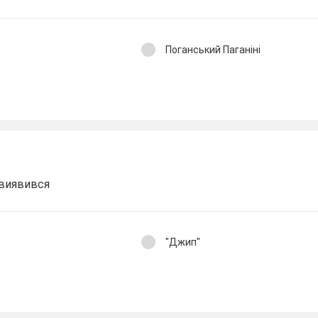
Поганський Паганіні
виявився
"Джип"