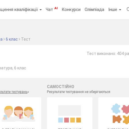
AI
щення кваліфікації
Чат
Конкурси
Олімпіада
Інше
ра
6 клас
Тест
Тест виконано: 404 р
ратура, 6 клас
САМОСТІЙНО
льтати тестувань
»
Результати тестування не зберігаються