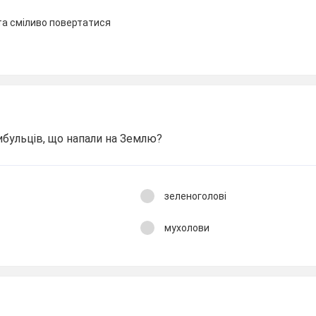
та сміливо повертатися
ибульців, що напали на Землю?
зеленоголові
мухолови