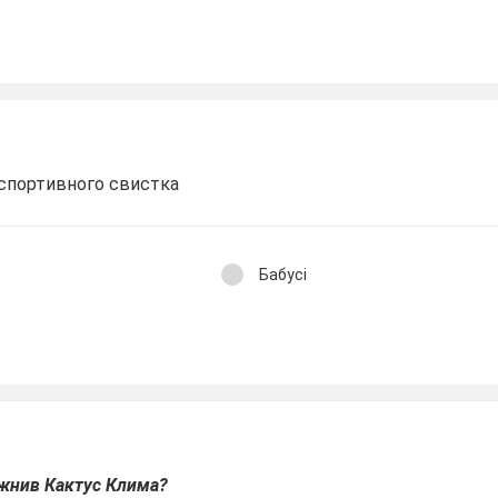
з спортивного свистка
Бабусі
жнив Кактус Клима?