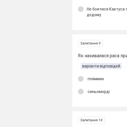
Не боятися Кактуса 
додому
Запитання 9
Як називалася раса пр
варіанти відповідей
плямики
синьоморді
Запитання 10