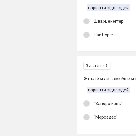
варіанти відповідей
Шварценеггер
Чак Норіс
Запитання 6
Жовтим автомобілем 
варіанти відповідей
"Запорожець"
"Мерседес"