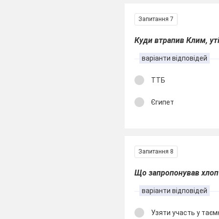
Запитання 7
Куди втрапив Клим, ут
варіанти відповідей
ТТБ
Єгипет
Запитання 8
Що запропонував хлоп
варіанти відповідей
Узяти участь у таєм