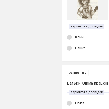
варіанти відповідей
Клим
Сашко
Запитання 3
Батьки Клима працюв
варіанти відповідей
Єгипті