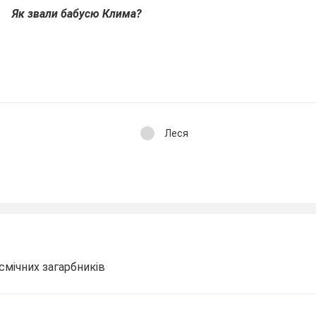
Як звали бабусю Клима?
Леся
смічних загарбників