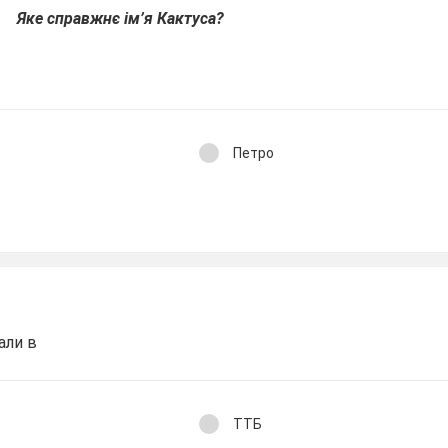
Яке справжнє ім’я Кактуса?
Петро
али в
ТТБ