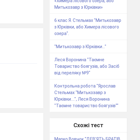
«Химера лісового озера, або
Митькозавр з Юрківки»
6 клас Я. Стельмах "Митькозавр
з Юрківки, або Химера лісового
озера".
"Митькозавр з Юрківки..."
Леся Воронина "Таємне
Товариство боягузів, або Засіб
від переляку №9"
Контрольна робота "Ярослав
Стельмах "Митькозавр з
Юрківки....", Леся Воронина
"Таємне товариство боягузів""
Схожі тест
Марко Вовчок “ДЕВ’ЯТЬ БРАТІВ