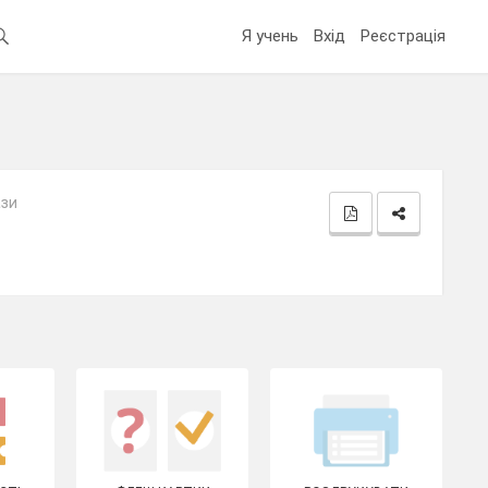
Я учень
Вхід
Реєстрація
ази