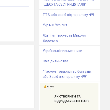
І ДЕСЯТА СЕСТРИЦЯ ГАЛЯ”
ТТБ, або засіб від переляку №9
Укр.м и Укр.лит
Життя і творчість Миколи
Вороного
Українські письменники
Світ дитинства
"Таємне товариство боягузів,
або Засіб від переляку №9"