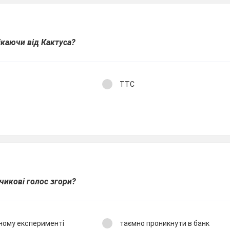
ікаючи від Кактуса?
ТТС
чикові голос згори?
ному експерименті
таємно проникнути в банк