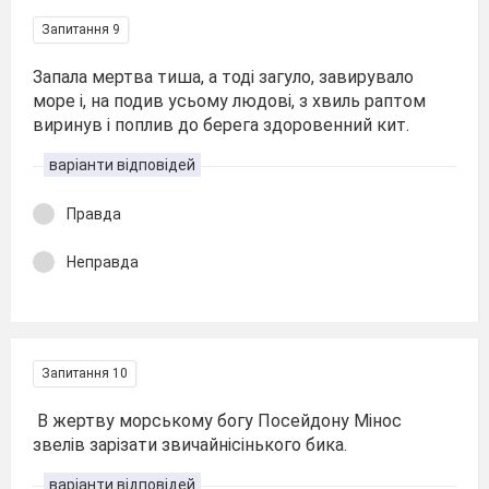
Запитання 9
Запала мертва тиша, а тоді загуло, завирувало
море і, на подив усьому людові, з хвиль раптом
виринув і поплив до берега здоровенний кит.
варіанти відповідей
Правда
Неправда
Запитання 10
В жертву морському богу Посейдону Мінос
звелів зарізати звичайнісінького бика.
варіанти відповідей