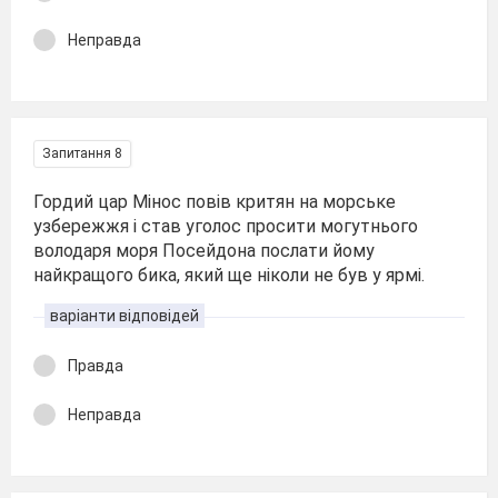
Неправда
Запитання 8
Гордий цар Мінос повів критян на морське
узбережжя і став уголос просити могутнього
володаря моря Посейдона послати йому
найкращого бика, який ще ніколи не був у ярмі.
варіанти відповідей
Правда
Неправда