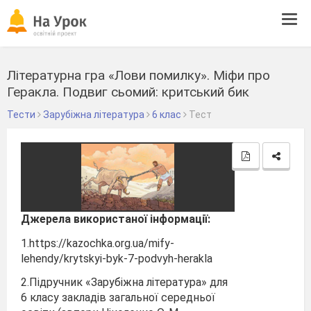
Tog
navi
Літературна гра «Лови помилку». Міфи про
Геракла. Подвиг сьомий: критський бик
Тести
Зарубіжна література
6 клас
Тест
Джерела використаної інформації:
1.https://kazochka.org.ua/mify-
lehendy/krytskyi-byk-7-podvyh-herakla
2.Підручник «Зарубіжна література» для
6 класу закладів загальної середньої