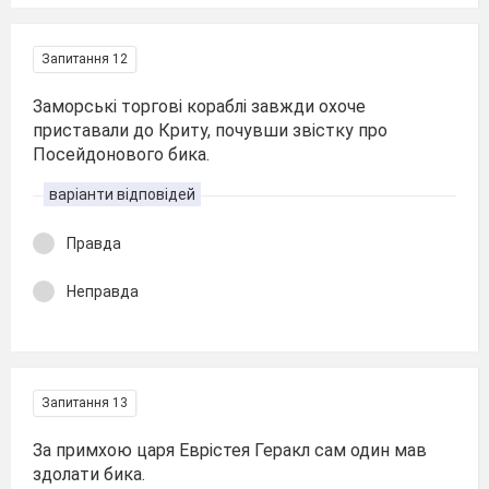
Запитання 12
Заморські торгові кораблі завжди охоче
приставали до Криту, почувши звістку про
Посейдонового бика.
варіанти відповідей
Правда
Неправда
Запитання 13
За примхою царя Еврістея Геракл сам один мав
здолати бика.