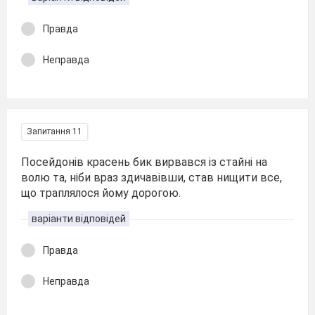
Правда
Неправда
Запитання 11
Посейдонів красень бик вирвався із стайні на
волю та, ніби враз здичавівши, став нищити все,
що траплялося йому дорогою.
варіанти відповідей
Правда
Неправда