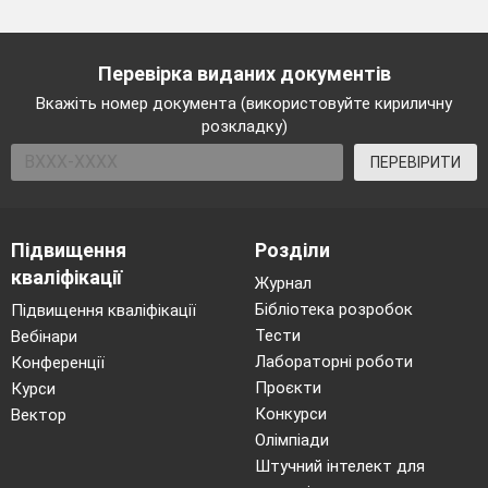
Перевірка виданих документів
Вкажіть номер документа (використовуйте кириличну
розкладку)
ПЕРЕВІРИТИ
Підвищення
Розділи
кваліфікації
Журнал
Бібліотека розробок
Підвищення кваліфікації
Тести
Вебінари
Лабораторні роботи
Конференції
Проєкти
Курси
Конкурси
Вектор
Олімпіади
Штучний інтелект для