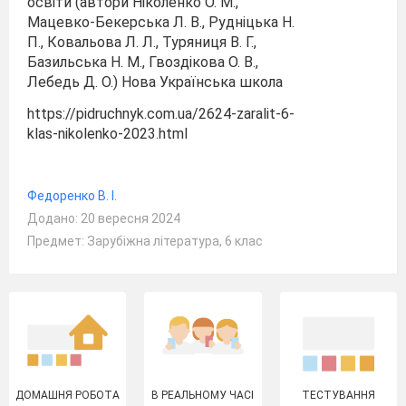
освіти (автори Ніколенко О. М.,
Мацевко-Бекерська Л. В., Рудніцька Н.
П., Ковальова Л. Л., Туряниця В. Г.,
Базильська Н. М., Гвоздікова О. В.,
Лебедь Д. О.) Нова Українська школа
https://pidruchnyk.com.ua/2624-zaralit-6-
klas-nikolenko-2023.html
Федоренко В. І.
Додано: 20 вересня 2024
Предмет: Зарубіжна література, 6 клас
ДОМАШНЯ РОБОТА
В РЕАЛЬНОМУ ЧАСІ
ТЕСТУВАННЯ