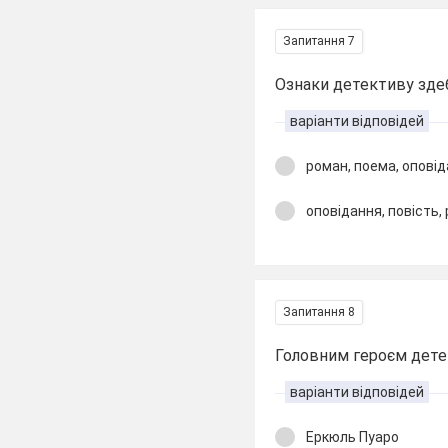
Запитання 7
Ознаки детективу здеб
варіанти відповідей
роман, поема, опові
оповідання, повість,
Запитання 8
Головним героєм детек
варіанти відповідей
Еркюль Пуаро