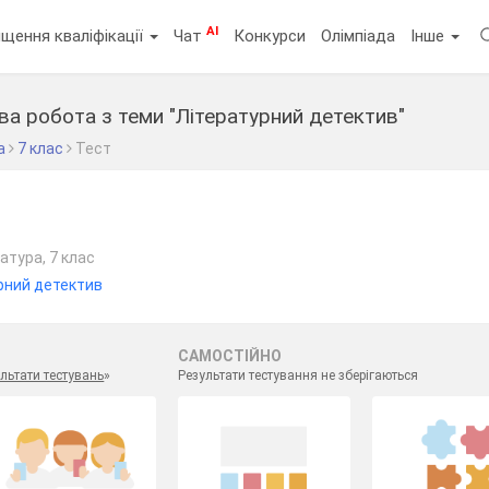
AI
щення кваліфікації
Чат
Конкурси
Олімпіада
Інше
а робота з теми "Літературний детектив"
а
7 клас
Тест
атура, 7 клас
рний детектив
САМОСТІЙНО
льтати тестувань
»
Результати тестування не зберігаються