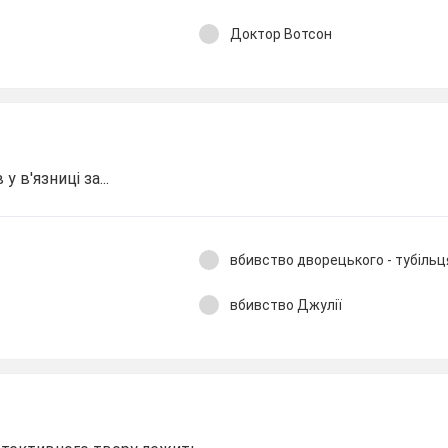
Доктор Вотсон
у в'язниці за...
вбивство дворецького - тубільц
вбивство Джулії