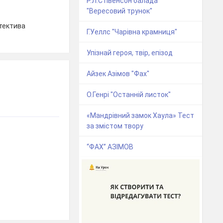
Р.Л.Стівенсон балада
"Вересовий трунок"
етектива
Г.Уеллс "Чарівна крамниця"
Упізнай героя, твір, епізод
Айзек Азімов "Фах"
О.Генрі "Останній листок"
«Мандрівний замок Хаула» Тест
за змістом твору
“ФАХ” АЗІМОВ