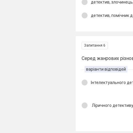
детектив, злочинець
детектив, помічник 
Запитання 6
Серед жанрових різно
варіанти відповідей
Інтелектуального де
Ліричного детектив