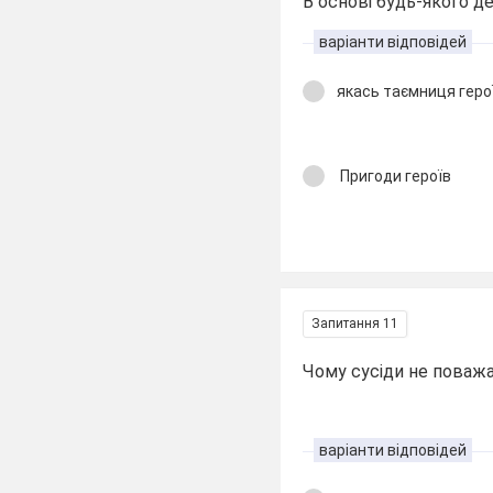
В основі будь-якого д
варіанти відповідей
якась таємниця геро
Пригоди героїв
Запитання 11
Чому сусіди не поваж
варіанти відповідей