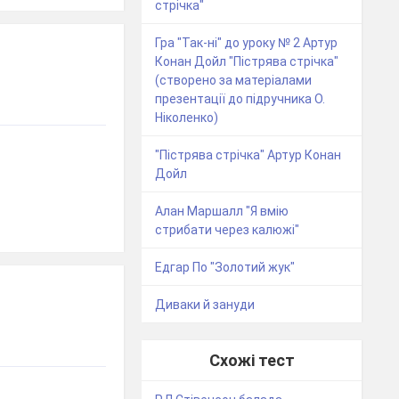
стрічка"
Гра "Так-ні" до уроку № 2 Артур
Конан Дойл "Пістрява стрічка"
(створено за матеріалами
презентації до підручника О.
Ніколенко)
"Пістрява стрічка" Артур Конан
Дойл
Алан Маршалл "Я вмію
стрибати через калюжі"
Едгар По "Золотий жук"
Диваки й зануди
Схожі тест