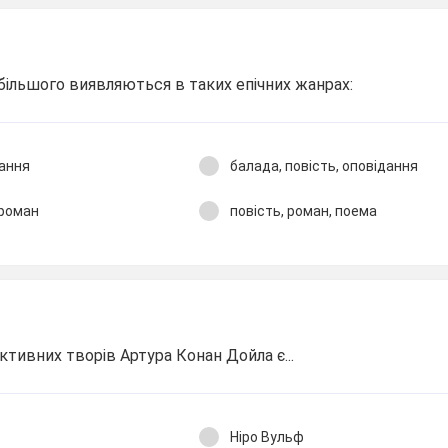
ільшого виявляються в таких епічних жанрах:
дання
балада, повість, оповідання
 роман
повість, роман, поема
тивних творів Артура Конан Дойла є...
Ніро Вульф