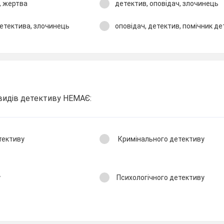
, жертва
детектив, оповідач, злочинець
детектива, злочинець
оповідач, детектив, помічник д
видів детективу НЕМАЄ:
тективу
Кримінального детективу
у
Психологічного детективу