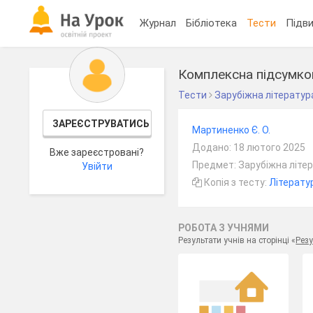
Журнал
Бібліотека
Тести
Підви
Комплексна підсумков
Тести
Зарубіжна літератур
ЗАРЕЄСТРУВАТИСЬ
Мартиненко Є. О.
Додано: 18 лютого 2025
Вже зареєстровані?
Предмет: Зарубіжна літер
Увійти
Копія з тесту:
Літерату
РОБОТА З УЧНЯМИ
Результати учнів на сторінці «
Резу