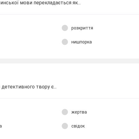
тинської мови перекладається як...
розкриття
нишпорка
детективного твору є...
жертва
а
свідок