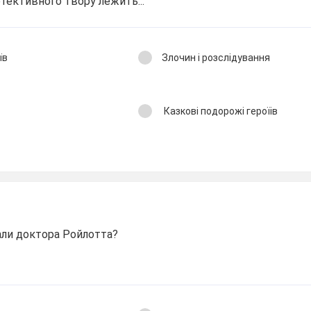
етективного твору лежить...
їв
Злочин і розслідування
Казкові подорожі героїів
али доктора Ройлотта?