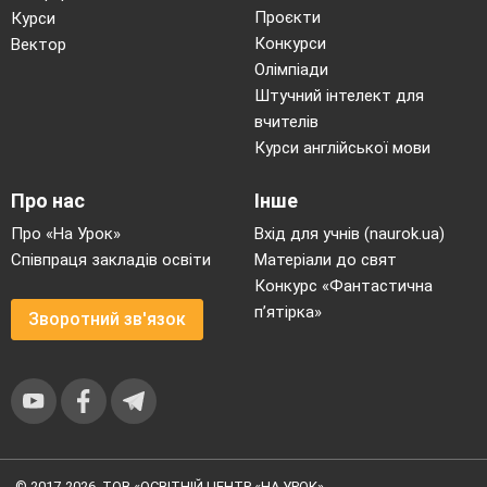
Проєкти
Курси
Конкурси
Вектор
Олімпіади
Штучний інтелект для
вчителів
Курси англійської мови
Про нас
Інше
Про «На Урок»
Вхід для учнів (naurok.ua)
Співпраця закладів освіти
Матеріали до свят
Конкурс «Фантастична
п’ятірка»
Зворотний зв'язок
© 2017-2026, ТОВ «ОСВІТНІЙ ЦЕНТР «НА УРОК»