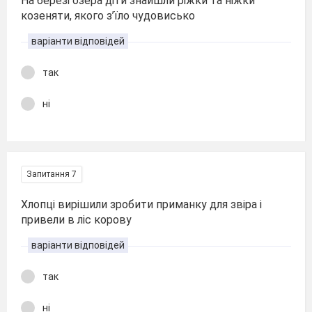
На березі озера діти знайшли ріжки та ніжки
козеняти, якого з’їло чудовисько
варіанти відповідей
так
ні
Запитання 7
Хлопці вирішили зробити приманку для звіра і
привели в ліс корову
варіанти відповідей
так
ні