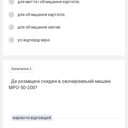
для миття і обчищання картоплі;
для обчищання картоплі;
для обчищання овочів.
усі відповіді вірні
Запитання 2
Де розміщені скидачі в овочерізальній машині
МРО-50-200?
варіанти відповідей