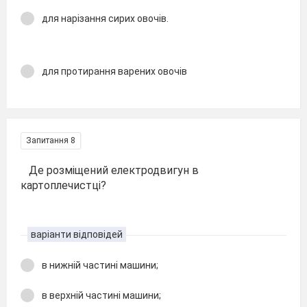
для нарізання сирих овочів.
для протирання варених овочів
Запитання 8
Де розміщений електродвигун в
картоплечистці?
варіанти відповідей
в нижній частині машини;
в верхній частині машини;