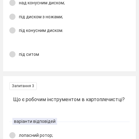
над конусним диском;
під диском з ножами;
під конусним диском.
під ситом
Запитання 3
Що є робочим інструментом в картоплечистці?
варіанти відповідей
лопасний ротор;