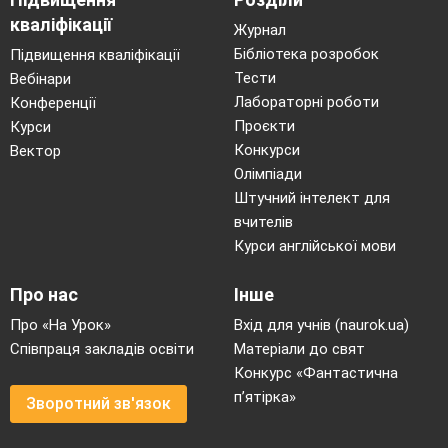
кваліфікації
Журнал
Бібліотека розробок
Підвищення кваліфікації
Тести
Вебінари
Лабораторні роботи
Конференції
Проєкти
Курси
Конкурси
Вектор
Олімпіади
Штучний інтелект для
вчителів
Курси англійської мови
Про нас
Інше
Про «На Урок»
Вхід для учнів (naurok.ua)
Співпраця закладів освіти
Матеріали до свят
Конкурс «Фантастична
п’ятірка»
Зворотний зв'язок