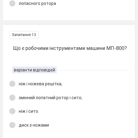
лопасного ротора
Запитання 13
Що є робочими інструментами машини МП-800?
варіанти відповідей
ніж і ножева решітка;
змінний лопатний ротор і сито;
ніж і сито.
диск з ножами