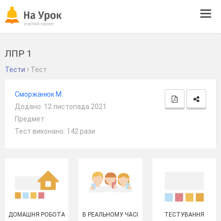
Tog
navi
ЛПР 1
Тести
Тест
Сморжанюк М.
Додано: 12 листопада 2021
Предмет:
Тест виконано: 142 рази
ДОМАШНЯ РОБОТА
В РЕАЛЬНОМУ ЧАСІ
ТЕСТУВАННЯ