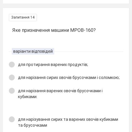
Запитання 14
Яке призначення машини МРОВ-160?
варіанти відповідей
для протирання варених продуктів;
для нарізання сирих овочів брусочками і соломкою;
для нарізання варених овочів брусочками і
кубиками.
для нарізування сирих та варених овочів кубиками
та брусочками