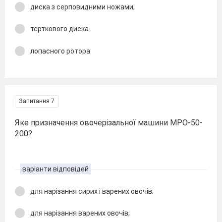
диска з серповидними ножами;
терткового диска.
лопасного ротора
Запитання 7
Яке призначення овочерізальної машини МРО-50-
200?
варіанти відповідей
для нарізання сирих і варених овочів;
для нарізання варених овочів;