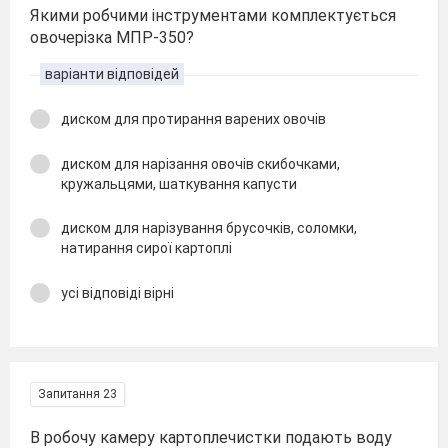
Якими робчими інструментами комплектується
овочерізка МПР-350?
варіанти відповідей
диском для протирання варених овочів
диском для нарізання овочів скибочками,
кружальцями, шаткування капусти
диском для нарізування брусочків, соломки,
натирання сирої картоплі
усі відповіді вірні
Запитання 23
В робочу камеру картоплечистки подають воду