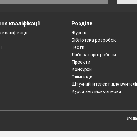
ня кваліфікації
Розділи
 кваліфікації
Журнал
Бібліотека розробок
ї
Тести
Лабораторні роботи
Проєкти
Конкурси
Олімпіади
Штучний інтелект для вчителі
Курси англійської мови
Угода