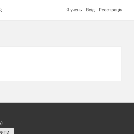
Я учень
Вхід
Реєстрація
у)
РИТИ