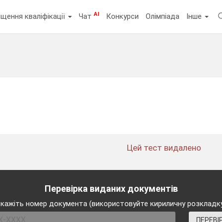
AI
щення кваліфікації
Чат
Конкурси
Олімпіада
Інше
Цей тест видалено
Перевірка виданих документів
кажіть номер документа (використовуйте кириличну розкладк
ПЕРЕВІ