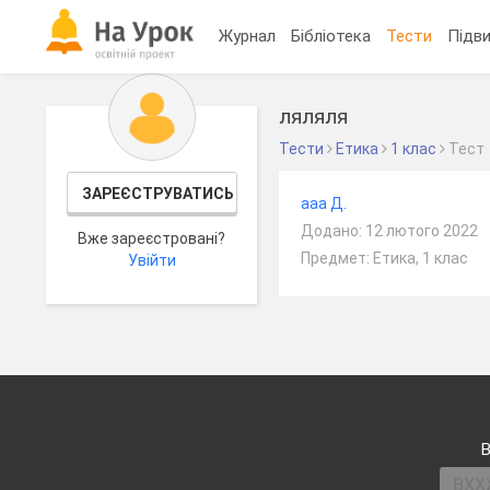
Журнал
Бібліотека
Тести
Підви
ляляля
Тести
Етика
1 клас
Тест
ЗАРЕЄСТРУВАТИСЬ
ааа Д.
Додано: 12 лютого 2022
Вже зареєстровані?
Предмет: Етика, 1 клас
Увійти
В