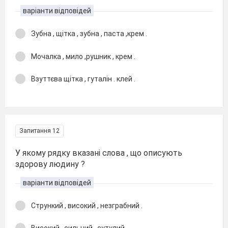
варіанти відповідей
Зубна , щітка , зубна , паста ,крем .
Мочалка , мило ,рушник , крем .
Взуттєва щітка , гуталін . клей .
Запитання 12
У якому рядку вказані слова , що описують
здорову людину ?
варіанти відповідей
Стрункий , високий , незграбний .