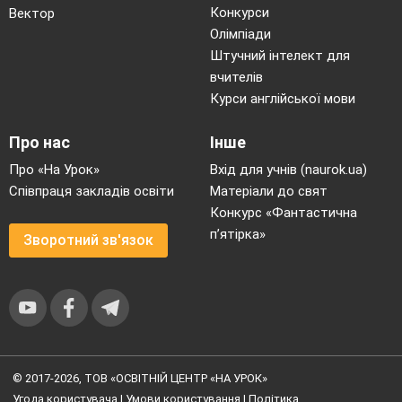
Конкурси
Вектор
Олімпіади
Штучний інтелект для
вчителів
Курси англійської мови
Про нас
Інше
Про «На Урок»
Вхід для учнів (naurok.ua)
Співпраця закладів освіти
Матеріали до свят
Конкурс «Фантастична
п’ятірка»
Зворотний зв'язок
© 2017-2026, ТОВ «ОСВІТНІЙ ЦЕНТР «НА УРОК»
Угода користувача
|
Умови користування
|
Політика