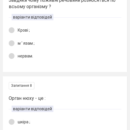
Завдяки чому поживні речовини розносяться по
всьому організму ?
варіанти відповідей
Крові ;
м ' язам ;
нервам.
Запитання 8
Орган нюху - це :
варіанти відповідей
шкіра ;