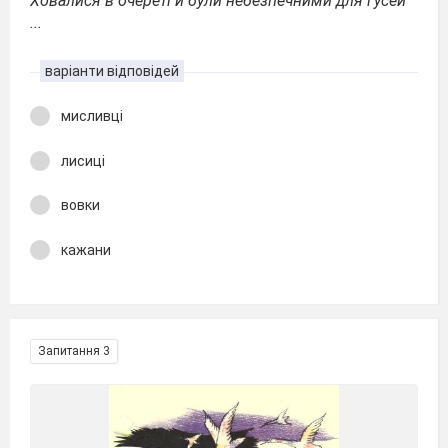
Ховалися в очереті й були небезпечними для гусей
...
варіанти відповідей
мисливці
лисиці
вовки
кажани
Запитання 3