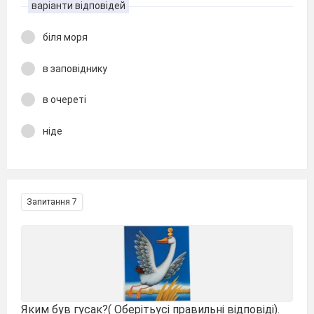
варіанти відповідей
біля моря
в заповіднику
в очереті
ніде
Запитання 7
Яким був гусак?( Оберітьусі правильні відповіді).