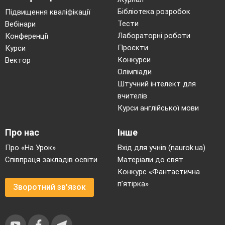
Бібліотека розробок
Підвищення кваліфікації
Тести
Вебінари
Лабораторні роботи
Конференції
Проєкти
Курси
Конкурси
Вектор
Олімпіади
Штучний інтелект для
вчителів
Курси англійської мови
Про нас
Інше
Про «На Урок»
Вхід для учнів (naurok.ua)
Співпраця закладів освіти
Матеріали до свят
Конкурс «Фантастична
п’ятірка»
Зворотний зв'язок