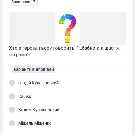
Запитання 17
Хто з героїв твору говорить: " ...бабки є, а щастя -
ні грама"?
варіанти відповідей
Гордій Кулаківський
Сашко
Вадим Кулаківський
Мішель Мішенко