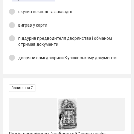
скупив векселі та закладні
виграв у карти
піддурив предводителя дворянства і обманом
отримав документи
дворяни самі довірили Кулаківському документи
Запитання 7
Яку із перелічених "здібностей " мала шафа