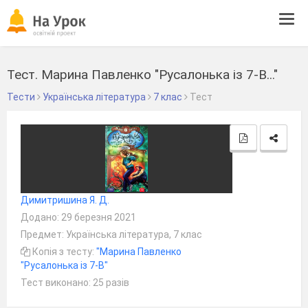
Tog
navi
Тест. Марина Павленко "Русалонька із 7-В..."
Тести
Українська література
7 клас
Тест
Димитришина Я. Д.
Додано: 29 березня 2021
Предмет: Українська література, 7 клас
Копія з тесту:
"Марина Павленко
"Русалонька із 7-В"
Тест виконано: 25 разів