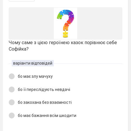
Чому саме з цією героїнею казок порівнює себе
Софійка?
варіанти відповідей
бо має злу мачуху
бо її переслідують невдачі
бо закохана без взаємності
бо має бажання всім шкодити