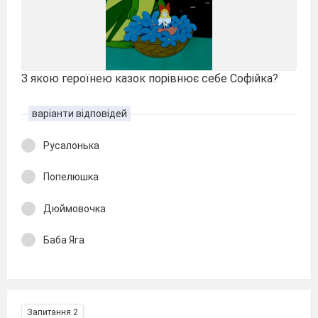
З якою героїнею казок порівнює себе Софійка?
варіанти відповідей
Русалонька
Попелюшка
Дюймовочка
Баба Яга
Запитання 2