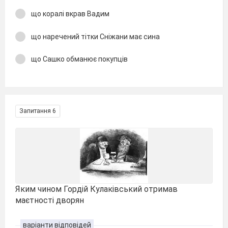
що коралі вкрав Вадим
що наречений тітки Сніжани має сина
що Сашко обманює покупців
Запитання 6
Яким чином Гордій Кулаківський отримав
маєтності дворян
варіанти відповідей