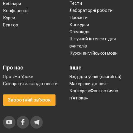
Тести
Вебінари
Лабораторні роботи
Конференції
Проєкти
Курси
Конкурси
Вектор
Олімпіади
Штучний інтелект для
вчителів
Курси англійської мови
Про нас
Інше
Про «На Урок»
Вхід для учнів (naurok.ua)
Співпраця закладів освіти
Матеріали до свят
Конкурс «Фантастична
п’ятірка»
Зворотний зв'язок