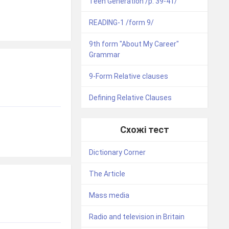
Teen Generation /р. 39-41/
READING-1 /form 9/
9th form "About My Career"
Grammar
9-Form Relative clauses
Defining Relative Clauses
Схожі тест
Dictionary Corner
The Article
Mass media
Radio and television in Britain