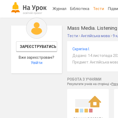
Журнал
Бібліотека
Тести
Підви
Mass Media. Listening
Тести
Англійська мова
9 
ЗАРЕЄСТРУВАТИСЬ
Скрягіна І.
Додано: 14 листопада 20
Вже зареєстровані?
Предмет: Англійська мова
Увійти
РОБОТА З УЧНЯМИ
Результати учнів на сторінці «
Резу