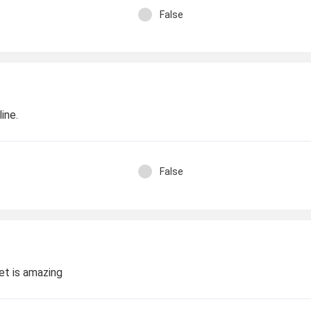
False
ine.
False
et is amazing