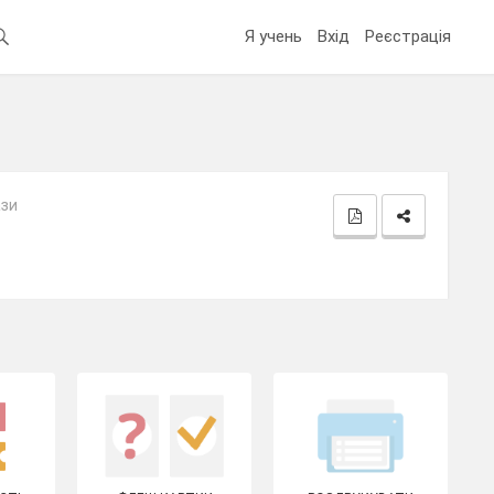
Я учень
Вхід
Реєстрація
ази