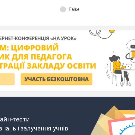
False
айн-тести
нань і залучення учнів