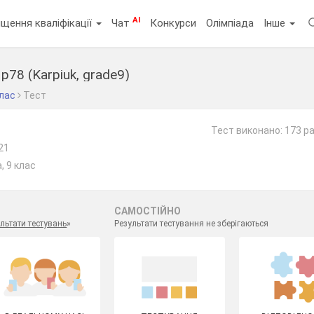
AI
щення кваліфікації
Чат
Конкурси
Олімпіада
Інше
 p78 (Karpiuk, grade9)
клас
Тест
Тест виконано: 173 р
21
, 9 клас
САМОСТІЙНО
льтати тестувань
»
Результати тестування не зберігаються