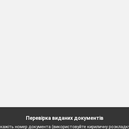
Перевірка виданих документів
кажіть номер документа (використовуйте кириличну розкладк