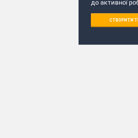
до активної ро
СТВОРИТИ Т