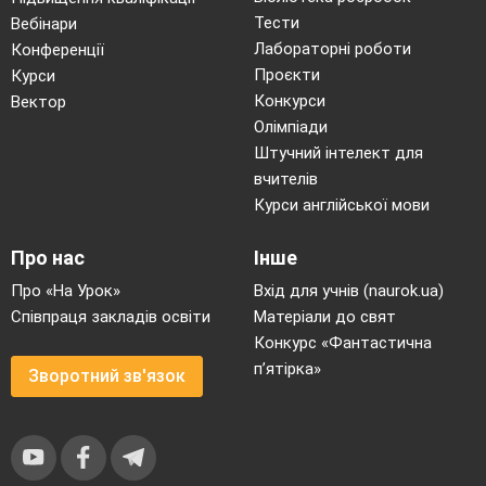
Тести
Вебінари
Лабораторні роботи
Конференції
Проєкти
Курси
Конкурси
Вектор
Олімпіади
Штучний інтелект для
вчителів
Курси англійської мови
Про нас
Інше
Про «На Урок»
Вхід для учнів (naurok.ua)
Співпраця закладів освіти
Матеріали до свят
Конкурс «Фантастична
п’ятірка»
Зворотний зв'язок