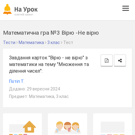
Tog
navi
Математична гра №3 Вірю -Не вірю
Тести
Математика
3 клас
Тест
Завдання карток "Вірю - не вірю" з
математики на тему "Множення та
ділення чисел":
Потіп Т.
Додано: 29 вересня 2024
Предмет: Математика, 3 клас