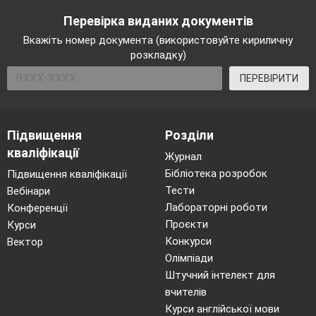
Перевірка виданих документів
Вкажіть номер документа (використовуйте кириличну
розкладку)
ПЕРЕВІРИТИ
Підвищення
Розділи
кваліфікації
Журнал
Бібліотека розробок
Підвищення кваліфікації
Тести
Вебінари
Лабораторні роботи
Конференції
Проєкти
Курси
Конкурси
Вектор
Олімпіади
Штучний інтелект для
вчителів
Курси англійської мови