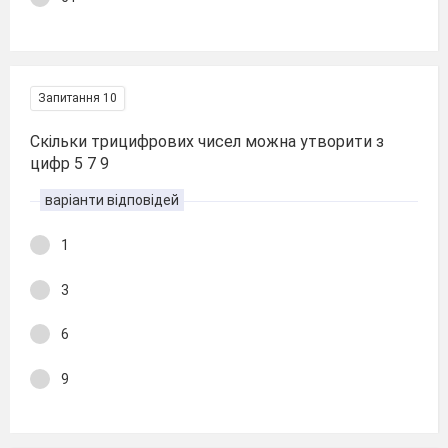
Запитання 10
Скільки трицифрових чисел можна утворити з
цифр 5 7 9
варіанти відповідей
1
3
6
9