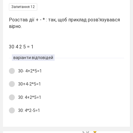
Запитання 12
Розстав дії + - * : так, щоб приклад розв'язувався
вірно.
30 4 2 5 = 1
варіанти відповідей
30- 4+2*5=1
30+4-2*5=1
30: 4+2*5=1
30: 4*2-5=1