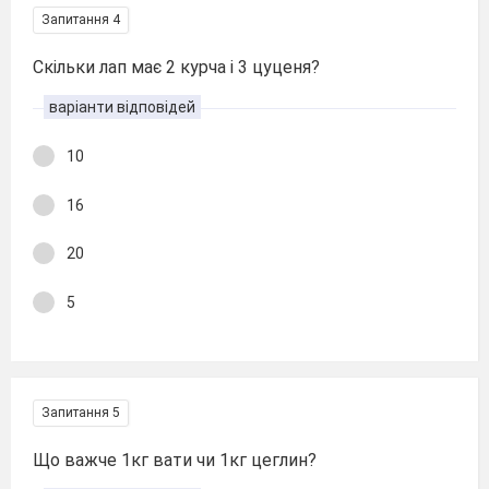
Запитання 4
Скільки лап має 2 курча і 3 цуценя?
варіанти відповідей
10
16
20
5
Запитання 5
Що важче 1кг вати чи 1кг цеглин?