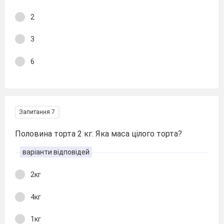
2
3
6
Запитання 7
Половина торта 2 кг. Яка маса цілого торта?
варіанти відповідей
2кг
4кг
1кг