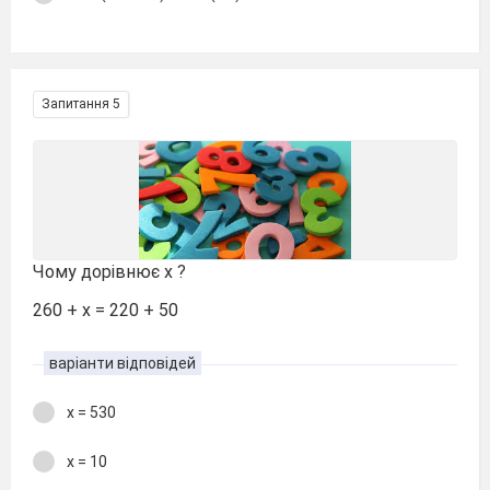
Запитання 5
Чому дорівнює х ?
260 + х = 220 + 50
варіанти відповідей
х = 530
х = 10