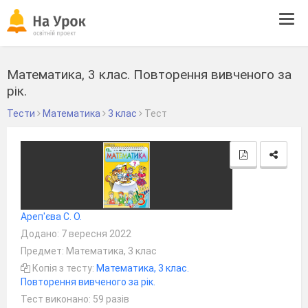
Tog
navi
Математика, 3 клас. Повторення вивченого за
рік.
Тести
Математика
3 клас
Тест
Ареп'єва С. О.
Додано: 7 вересня 2022
Предмет: Математика, 3 клас
Копія з тесту:
Математика, 3 клас.
Повторення вивченого за рік.
Тест виконано: 59 разів