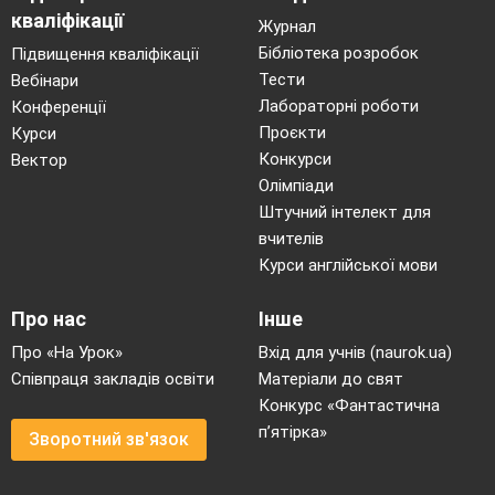
кваліфікації
Журнал
Бібліотека розробок
Підвищення кваліфікації
Тести
Вебінари
Лабораторні роботи
Конференції
Проєкти
Курси
Конкурси
Вектор
Олімпіади
Штучний інтелект для
вчителів
Курси англійської мови
Про нас
Інше
Про «На Урок»
Вхід для учнів (naurok.ua)
Співпраця закладів освіти
Матеріали до свят
Конкурс «Фантастична
п’ятірка»
Зворотний зв'язок