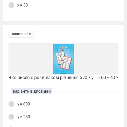
х = 30
Запитання 6
Яке число є розв`язком рівняння 570 - у = 360 - 40 ?
варіанти відповідей
у = 890
у = 250