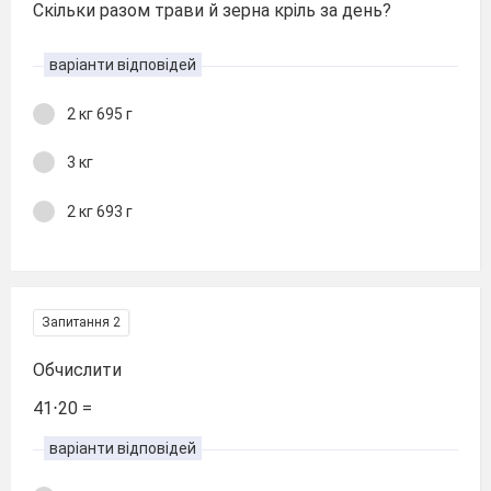
Скільки разом трави й зерна кріль за день?
варіанти відповідей
2 кг 695 г
3 кг
2 кг 693 г
Запитання 2
Обчислити
41⋅20 =
варіанти відповідей