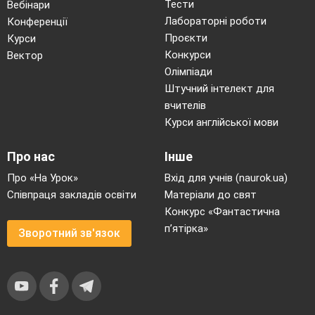
Тести
Вебінари
Лабораторні роботи
Конференції
Проєкти
Курси
Конкурси
Вектор
Олімпіади
Штучний інтелект для
вчителів
Курси англійської мови
Про нас
Інше
Про «На Урок»
Вхід для учнів (naurok.ua)
Співпраця закладів освіти
Матеріали до свят
Конкурс «Фантастична
п’ятірка»
Зворотний зв'язок