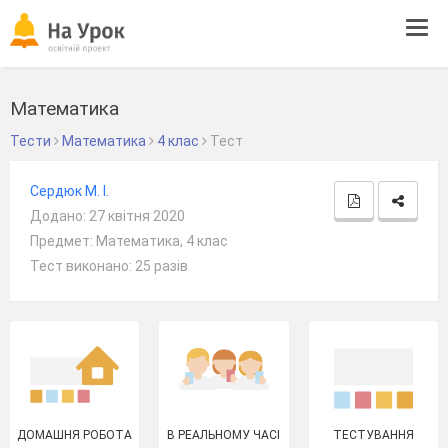
Tog
navi
Математика
Тести
Математика
4 клас
Тест
Сердюк М. І.
Додано: 27 квітня 2020
Предмет: Математика, 4 клас
Тест виконано: 25 разів
ДОМАШНЯ РОБОТА
В РЕАЛЬНОМУ ЧАСІ
ТЕСТУВАННЯ