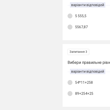
варіанти відповідей
5 555,5
5567,87
Запитання 3
Вибери правильне рівня
варіанти відповідей
54*11+258
89+254+25