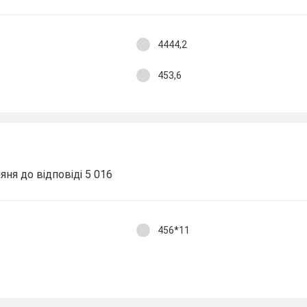
4444,2
453,6
ня до відповіді 5 016
456*11