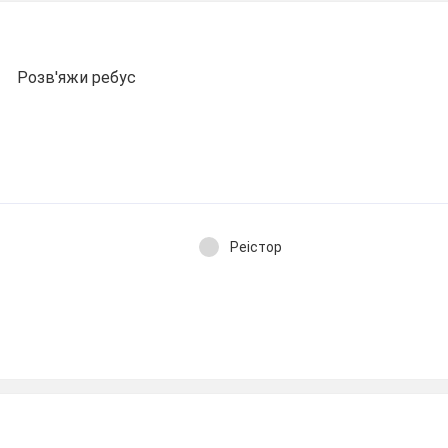
Розв'яжи ребус
Реістор