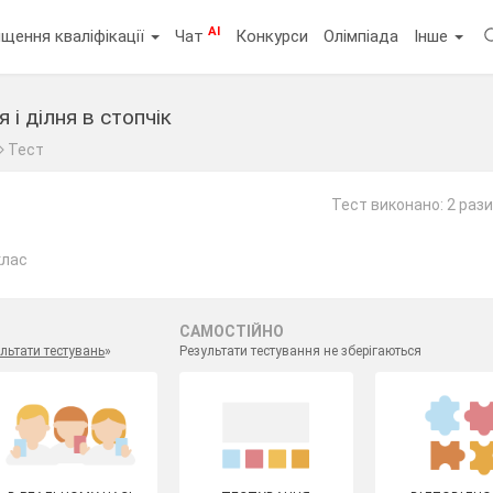
AI
щення кваліфікації
Чат
Конкурси
Олімпіада
Інше
і ділня в стопчік
Тест
Тест виконано: 2 рази
клас
САМОСТІЙНО
льтати тестувань
»
Результати тестування не зберігаються