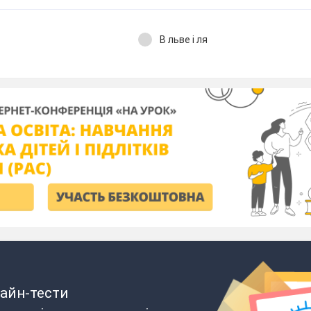
В льве і ля
айн-тести