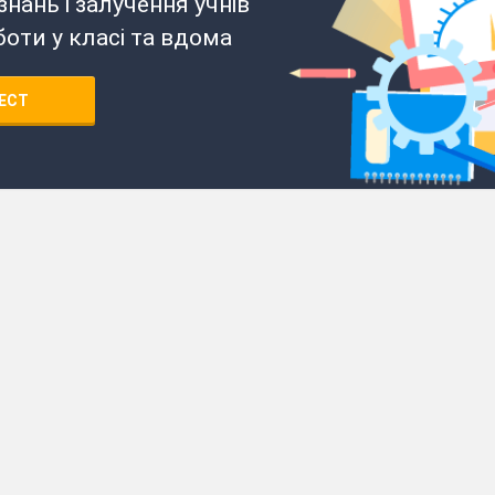
нань і залучення учнів
боти у класі та вдома
ЕСТ