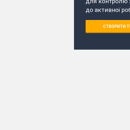
для контролю з
до активної ро
СТВОРИТИ Т