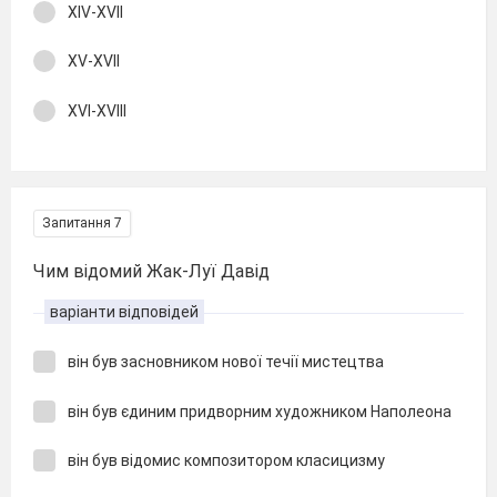
XIV-XVII
XV-XVII
XVI-XVIII
Запитання 7
Чим відомий Жак-Луї Давід
варіанти відповідей
він був засновником нової течії мистецтва
він був єдиним придворним художником Наполеона
він був відомис композитором класицизму