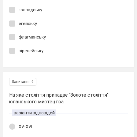
голладську
егейську
флагманську
піренейську
Запитання 6
На яке століття припадає "Золоте століття"
іспанського мистецтва
варіанти відповідей
XV-XVI