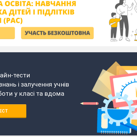
айн-тести
нань і залучення учнів
боти у класі та вдома
ЕСТ