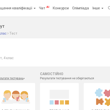
AI
щення кваліфікації
Чат
Конкурси
Олімпіада
Інше
мут
клас
Тест
т, 4 клас
САМОСТІЙНО
льтати тестувань
»
Результати тестування не зберігаються