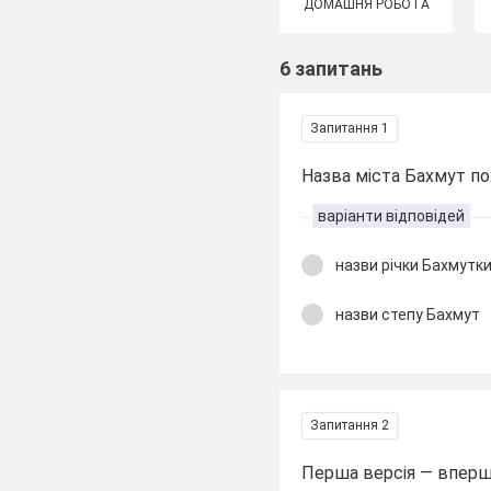
ДОМАШНЯ РОБОТА
6 запитань
Запитання 1
Назва міста Бахмут пох
варіанти відповідей
назви річки Бахмутк
назви степу Бахмут
Запитання 2
Перша версія — вперш