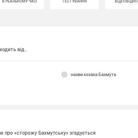
В РЕАЛЬНОМУ ЧАСІ
ТЕСТУВАННЯ
ВІДПОВІДНО
одить від...
и
назви козака Бахмута
е про «сторожу Бахмутську» згадується