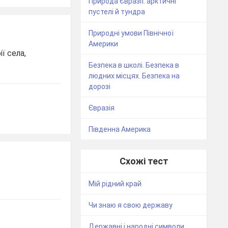
Природа Євразії: арктичні
пустелі й тундра
Природні умови Північної
Америки
ї села,
Безпека в школі. Безпека в
людних місцях. Безпека на
дорозі
Євразія
Південна Америка
Схожі тест
Мій рідний край
Чи знаю я свою державу
Державні і народні символи