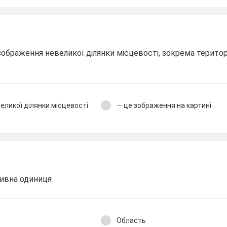
зображення невеликої ділянки місцевості, зокрема територі
еликої ділянки місцевості
— це зображення на картині
тивна одиниця
Область