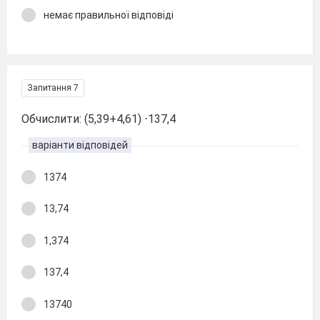
немає правильної відповіді
Запитання 7
Обчислити: (5,39+4,61) ⋅137,4
варіанти відповідей
1374
13,74
1,374
137,4
13740