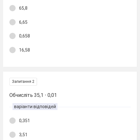
65,8
6,65
0,658
16,58
Запитання 2
Обчисліть 35,1 ⋅ 0,01
варіанти відповідей
0,351
3,51