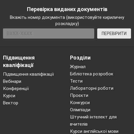
Перевірка виданих документів
Вкажіть номер документа (використовуйте кириличну
розкладку)
ПЕРЕВІРИТИ
Підвищення
Розділи
кваліфікації
Журнал
Бібліотека розробок
Підвищення кваліфікації
Тести
Вебінари
Лабораторні роботи
Конференції
Проєкти
Курси
Конкурси
Вектор
Олімпіади
Штучний інтелект для
вчителів
Курси англійської мови