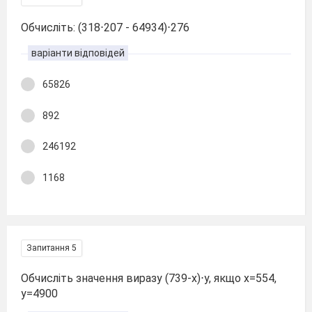
Обчисліть: (318⋅207 - 64934)⋅276
варіанти відповідей
65826
892
246192
1168
Запитання 5
Обчисліть значення виразу (739-х)⋅у, якщо х=554,
у=4900