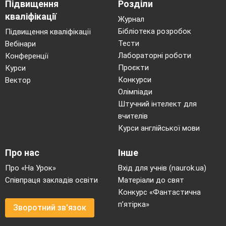
Підвищення
Розділи
кваліфікації
Журнал
Бібліотека розробок
Підвищення кваліфікації
Тести
Вебінари
Лабораторні роботи
Конференції
Проєкти
Курси
Конкурси
Вектор
Олімпіади
Штучний інтелект для
вчителів
Курси англійської мови
Про нас
Інше
Про «На Урок»
Вхід для учнів (naurok.ua)
Співпраця закладів освіти
Матеріали до свят
Конкурс «Фантастична
п’ятірка»
Зворотний зв'язок