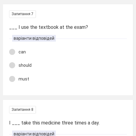
Запитання 7
___ I use the textbook at the exam?
варіанти відповідей
can
should
must
Запитання 8
I ___ take this medicine three times a day.
варіанти відповідей