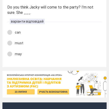
Do you think Jacky will come to the party? I'm not
sure. She ___.
варіанти відповідей
can
must
may