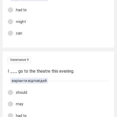
had to
might
can
Запитання 9
I ___ go to the theatre this evening.
варіанти відповідей
should
may
had to