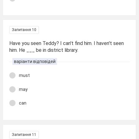
Запитання 10
Have you seen Teddy? I can't find him. I haven't seen
him. He ___ be in district library.
варіанти відповідей
must
may
can
Запитання 11