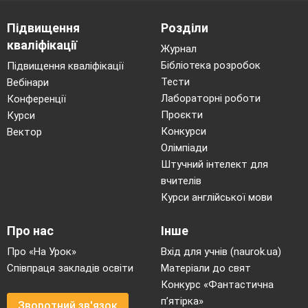
Підвищення
Розділи
кваліфікації
Журнал
Бібліотека розробок
Підвищення кваліфікації
Тести
Вебінари
Лабораторні роботи
Конференції
Проєкти
Курси
Конкурси
Вектор
Олімпіади
Штучний інтелект для
вчителів
Курси англійської мови
Про нас
Інше
Про «На Урок»
Вхід для учнів (naurok.ua)
Співпраця закладів освіти
Матеріали до свят
Конкурс «Фантастична
п’ятірка»
Зворотний зв'язок