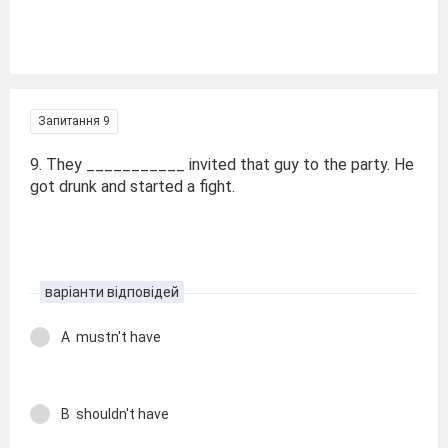
Запитання 9
9. They ___________ invited that guy to the party. He
got drunk and started a fight.
варіанти відповідей
A mustn't have
B shouldn't have