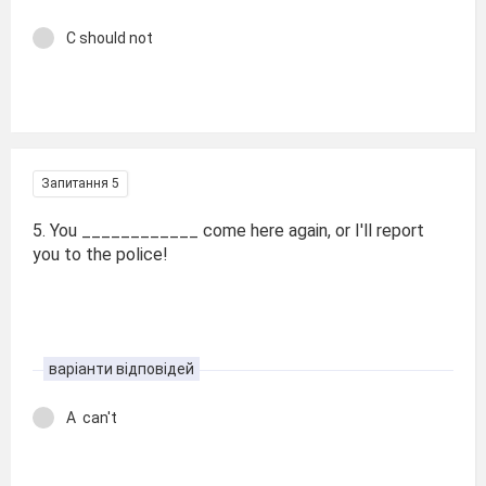
C should not
Запитання 5
5. You ____________ come here again, or I'll report
you to the police!
варіанти відповідей
A can't