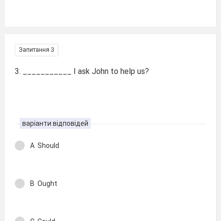
Запитання 3
3. ___________ I ask John to help us?
варіанти відповідей
A Should
B Ought