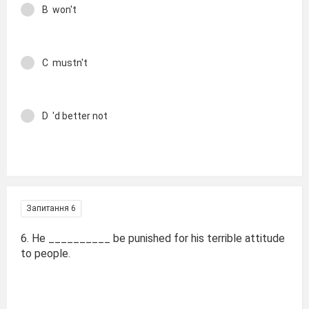
B won't
C mustn't
D 'd better not
Запитання 6
6. He __________ be punished for his terrible attitude
to people.