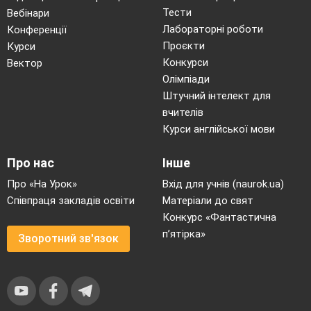
Тести
Вебінари
Лабораторні роботи
Конференції
Проєкти
Курси
Конкурси
Вектор
Олімпіади
Штучний інтелект для
вчителів
Курси англійської мови
Про нас
Інше
Про «На Урок»
Вхід для учнів (naurok.ua)
Співпраця закладів освіти
Матеріали до свят
Конкурс «Фантастична
п’ятірка»
Зворотний зв'язок