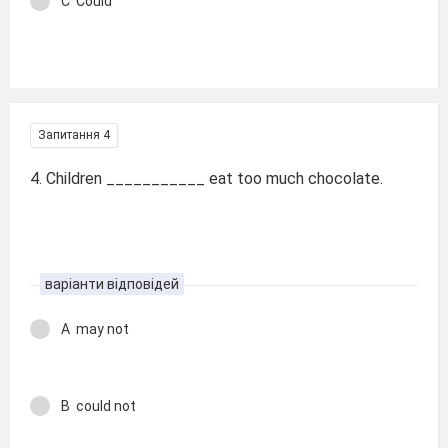
C Could
Запитання 4
4. Children ___________ eat too much chocolate.
варіанти відповідей
A may not
B could not