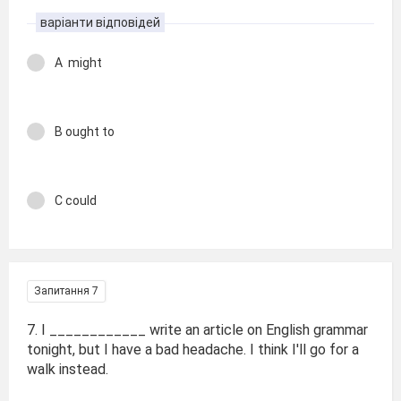
варіанти відповідей
A might
B ought to
C could
Запитання 7
7. I ____________ write an article on English grammar
tonight, but I have a bad headache. I think I'll go for a
walk instead.