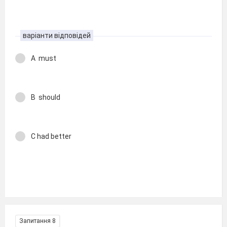
варіанти відповідей
A must
B should
C had better
Запитання 8