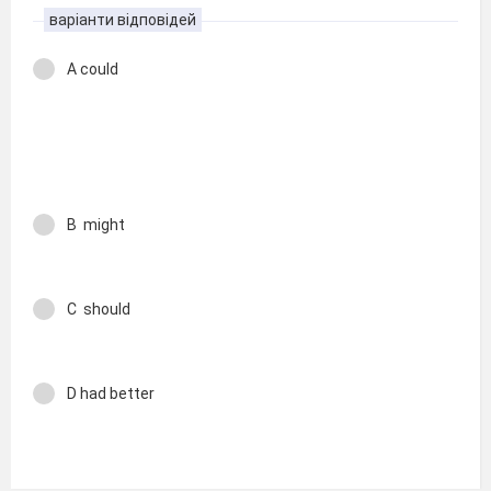
варіанти відповідей
A could
B might
C should
D had better