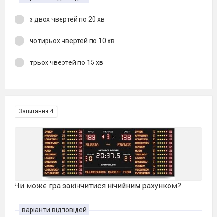
з двох чвертей по 20 хв
чотирьох чвертей по 10 хв
трьох чвертей по 15 хв
Запитання 4
Чи може гра закінчитися нічийним рахунком?
варіанти відповідей