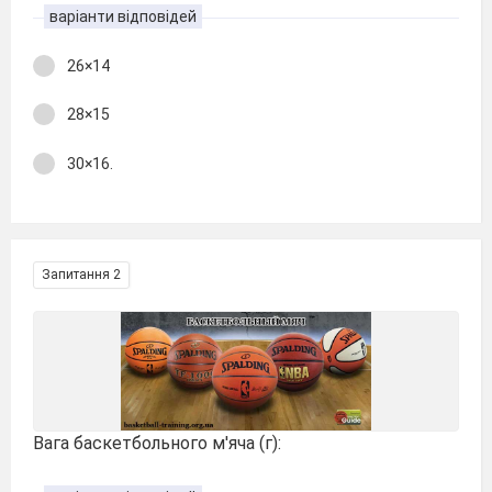
варіанти відповідей
26×14
28×15
30×16.
Запитання 2
Вага баскетбольного м'яча (г):