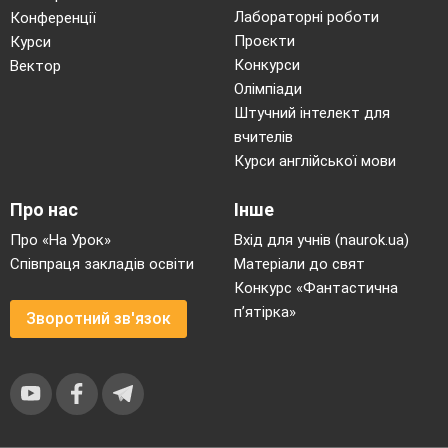
Лабораторні роботи
Конференції
Проєкти
Курси
Конкурси
Вектор
Олімпіади
Штучний інтелект для
вчителів
Курси англійської мови
Про нас
Інше
Про «На Урок»
Вхід для учнів (naurok.ua)
Співпраця закладів освіти
Матеріали до свят
Конкурс «Фантастична
п’ятірка»
Зворотний зв'язок