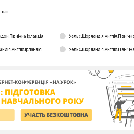
анії:
дон,Північна Ірландія
Уельс,Шорландія,Англія,Північна
андія,Англія,Ірландія
Уельс,Шорландія,Англія,Північна