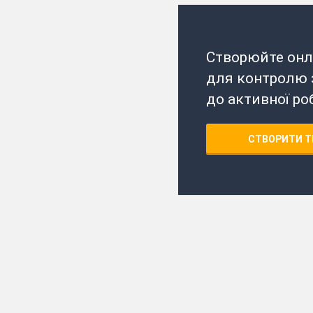
Створюйте онл
для контролю з
до активної ро
СТВОРИТИ Т