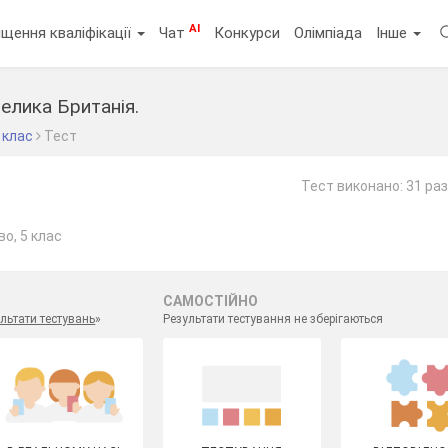
AI
щення кваліфікації
Чат
Конкурси
Олімпіада
Інше
Велика Британія.
 клас
Тест
Тест виконано: 31 раз
о, 5 клас
САМОСТІЙНО
льтати тестувань
»
Результати тестування не зберігаються