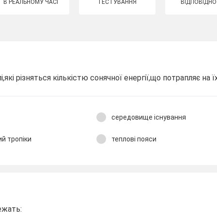
В РЕАЛЬНОМУ ЧАСІ
ТЕСТУВАННЯ
ВІДПОВІДНО
лі,які різняться кількістю сонячної енергії,що потрапляє на
середовище існування
ий тропіки
теплові пояси
ежать: