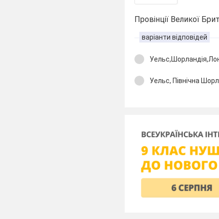
Провінції Великої Брит
варіанти відповідей
Уельс,Шорландія,Лон
Уельс, Північна Шорл