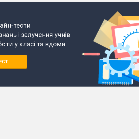
айн-тести
нань і залучення учнів
боти у класі та вдома
ЕСТ