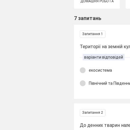
ДОМАШНЯ РОБОТА
7 запитань
Запитання 1
Території на земній ку
варіанти відповідей
екосистема
Північний та Південн
Запитання 2
До денних тварин нал