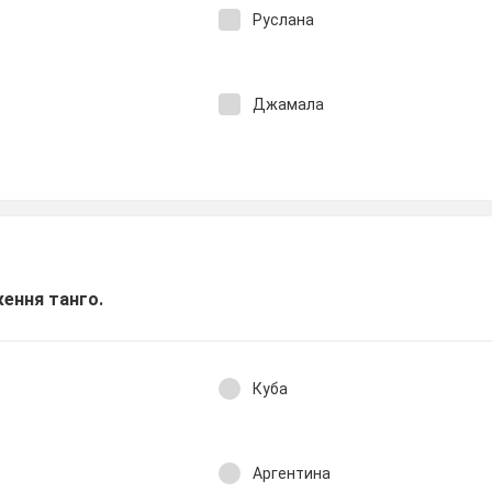
Руслана
Джамала
ження танго.
Куба
Аргентина