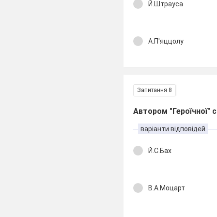
Й.Штрауса
А.П'яццолу
Запитання 8
Автором "Героїчної" с
варіанти відповідей
Й.С.Бах
В.А.Моцарт