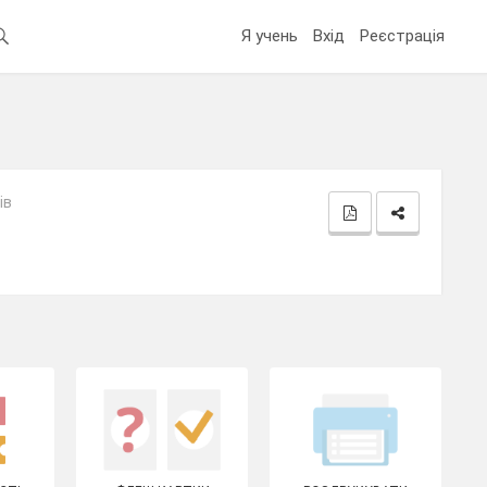
Я учень
Вхід
Реєстрація
ів