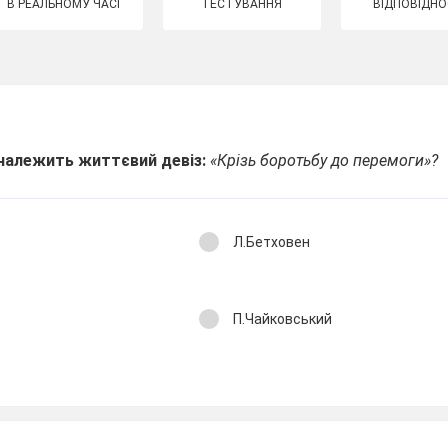
В РЕАЛЬНОМУ ЧАСІ
ТЕСТУВАННЯ
ВІДПОВІДНО
належить життєвий девіз:
«Крізь боротьбу до перемоги»?
Л.Бетховен
П.Чайковський