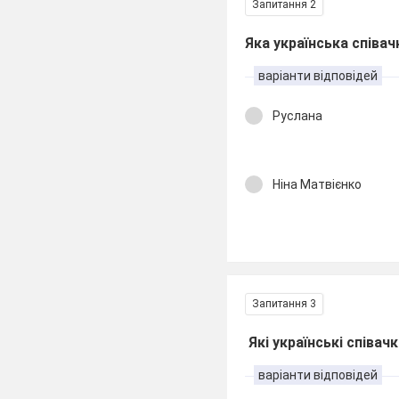
Запитання 2
Яка українська співа
варіанти відповідей
Руслана
Ніна Матвієнко
Запитання 3
Які українські співа
варіанти відповідей