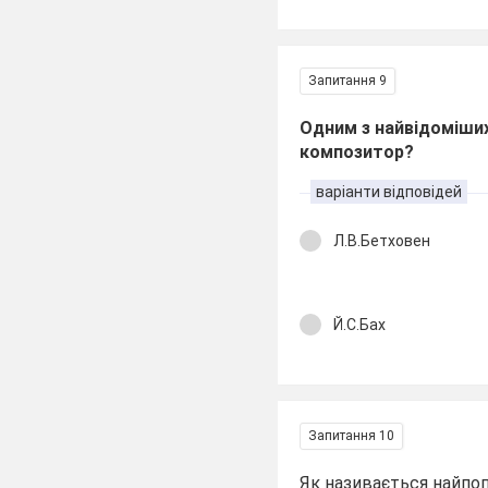
Запитання 9
Одним з найвідоміших
композитор?
варіанти відповідей
Л.В.Бетховен
Й.С.Бах
Запитання 10
Як називається найпоп