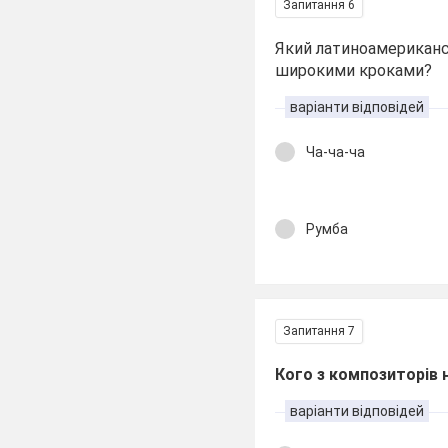
Запитання 6
Який латиноамерикансь
широкими кроками?
варіанти відповідей
Ча-ча-ча
Румба
Запитання 7
Кого з композиторів 
варіанти відповідей