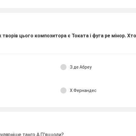
 творів цього композитора є Токата і фуга ре мінор. Хт
З.де Абреу
Х.Фернандес
улярніше танго А.П'яццоли?