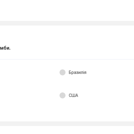
амби.
Бразилія
США