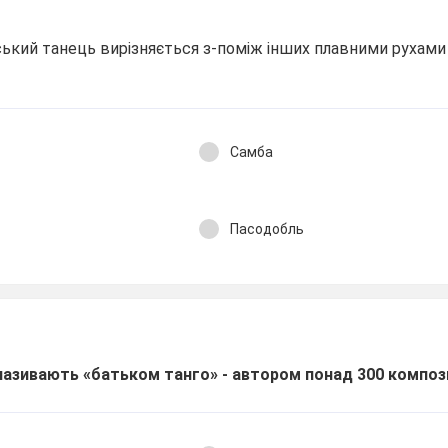
кий танець вирізняється з-поміж інших плавними рухами 
Самба
Пасодобль
називають «батьком танго» - автором понад 300 композ