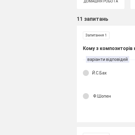
ДОМАШНЯ РОБОТА
11 запитань
Запитання 1
Кому з композиторів 
варіанти відповідей
Й.С.Бах
Ф.Шопен