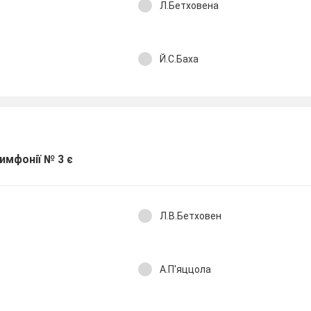
Л.Бетховена
Й.С.Баха
имфонії № 3 є
Л.В.Бетховен
А.П'яццола