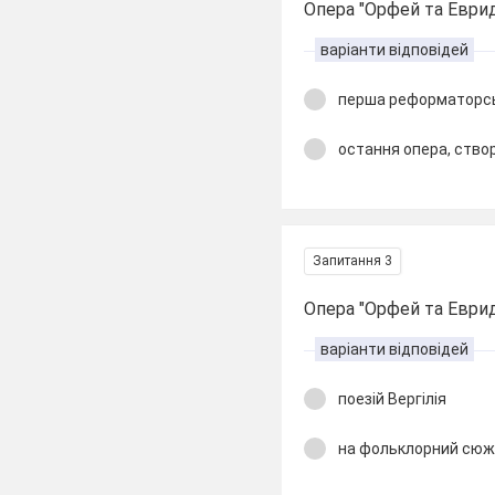
Опера "Орфей та Евриді
варіанти відповідей
перша реформаторськ
остання опера, ство
Запитання 3
Опера "Орфей та Еврид
варіанти відповідей
поезій Вергілія
на фольклорний сю