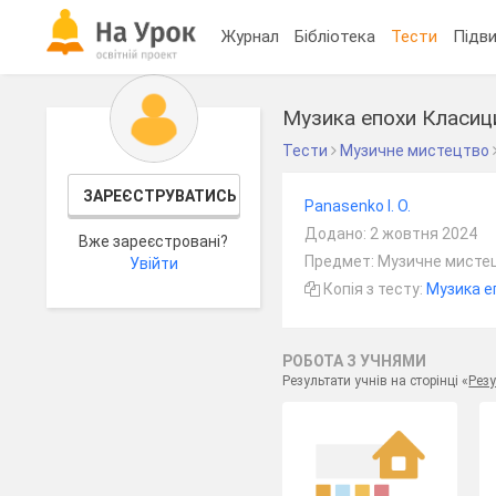
Журнал
Бібліотека
Тести
Підви
Музика епохи Класиц
Тести
Музичне мистецтво
ЗАРЕЄСТРУВАТИСЬ
Panasenko I. O.
Додано: 2 жовтня 2024
Вже зареєстровані?
Предмет: Музичне мистец
Увійти
Копія з тесту:
Музика е
РОБОТА З УЧНЯМИ
Результати учнів на сторінці «
Резу