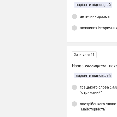
варіанти відповідей
античних зразків
важливих історичних
Запитання 11
Назва
класицизм
поход
варіанти відповідей
грецького слова
clas
"стриманий"
австрійського слов
"майстерність"