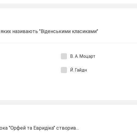
, яких називають "Віденськими класиками"
В. А. Моцарт
Й. Гайдн
ка "Орфей та Евридіка" створив...