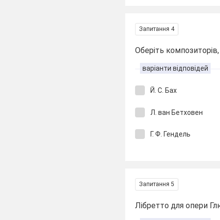
Запитання 4
Оберіть композиторів
варіанти відповідей
Й. С. Бах
Л. ван Бетховен
Г. Ф. Гендель
Запитання 5
Лібретто для опери Глю