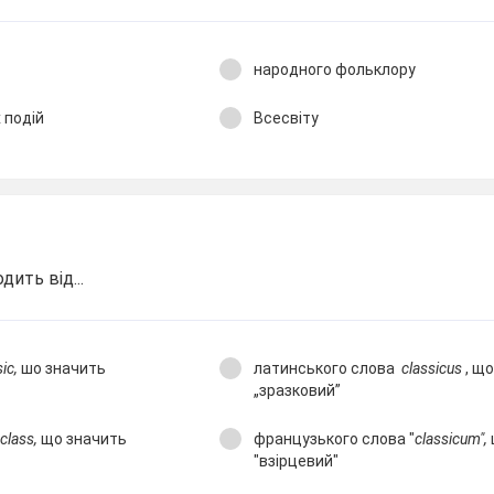
народного фольклору
 подій
Всесвіту
ить від...
sic,
шо значить
латинського слова
classicus
, що
„зразковий”
а
class,
що значить
французького слова "
classicum",
"взірцевий"