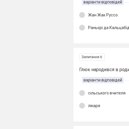
варіанти відповідей
Жан Жак Руссо
Раньєрі да
Кальцабі
Запитання 6
Глюк народився в родині
варіанти відповідей
сільського вчителя
лікаря