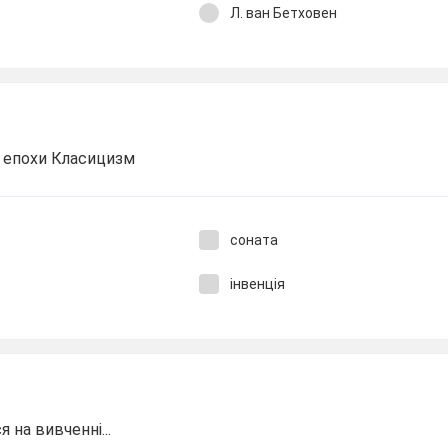
Л. ван Бетховен
и епохи Класицизм
соната
інвенція
 на вивченні...