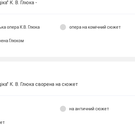
ка" К. В. Глюка -
а опера К.В. Глюка
опера на комічний сюжет
рена Глюком
іка" К. В. Глюка сворена на сюжет
на античний сюжет
жет