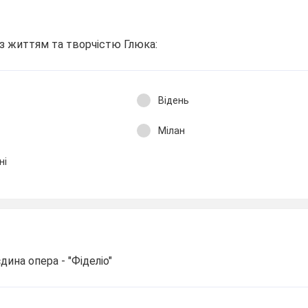
і з життям та творчістю Глюка:
Відень
Мілан
ні
ина опера - "Фіделіо"