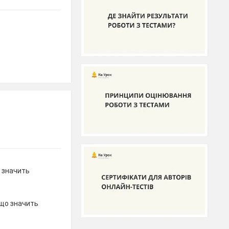
 значить
що значить