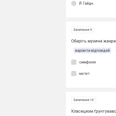
Й. Гайдн
Запитання 9
Оберіть музичні жанр
варіанти відповідей
симфонія
мотет
Запитання 10
Класицизм ґрунтувався