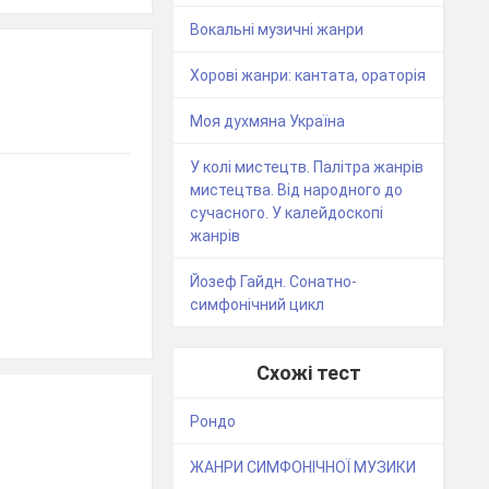
Вокальні музичні жанри
Хорові жанри: кантата, ораторія
Моя духмяна Україна
У колі мистецтв. Палітра жанрів
мистецтва. Від народного до
сучасного. У калейдоскопі
жанрів
Йозеф Гайдн. Сонатно-
симфонічний цикл
Схожі тест
Рондо
ЖАНРИ СИМФОНІЧНОЇ МУЗИКИ