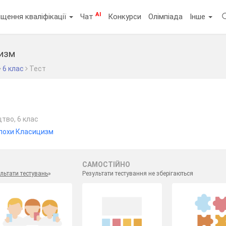
AI
щення кваліфікації
Чат
Конкурси
Олімпіада
Інше
изм
6 клас
Тест
тво, 6 клас
похи Класицизм
САМОСТІЙНО
льтати тестувань
»
Результати тестування не зберігаються