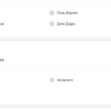
Поль Верлєн
джі
Дені Дідро
 ...
лісничого