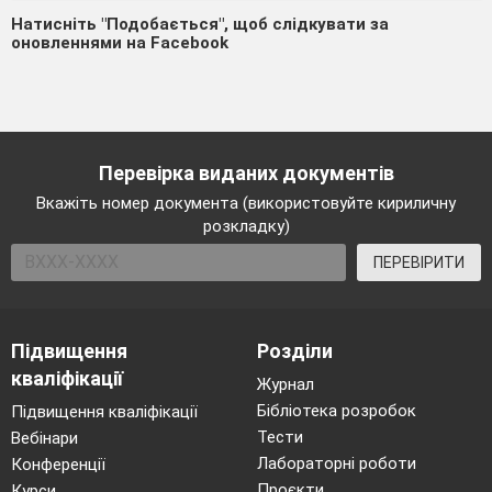
Натисніть "Подобається", щоб слідкувати за
оновленнями на Facebook
Перевірка виданих документів
Вкажіть номер документа (використовуйте кириличну
розкладку)
ПЕРЕВІРИТИ
Підвищення
Розділи
кваліфікації
Журнал
Бібліотека розробок
Підвищення кваліфікації
Тести
Вебінари
Лабораторні роботи
Конференції
Проєкти
Курси