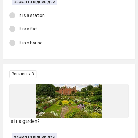
варіанти відповідей
It is a station.
It is a flat.
It is a house.
Запитання 3
Is it a garden?
варіанти відповідей