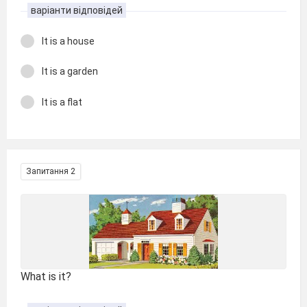
варіанти відповідей
It is a house
It is a garden
It is a flat
Запитання 2
What is it?