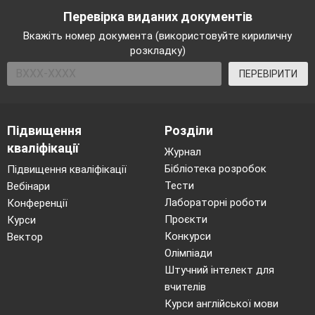
Перевірка виданих документів
Вкажіть номер документа (використовуйте кириличну
розкладку)
ПЕРЕВІРИТИ
Підвищення
Розділи
кваліфікації
Журнал
Бібліотека розробок
Підвищення кваліфікації
Тести
Вебінари
Лабораторні роботи
Конференції
Проєкти
Курси
Конкурси
Вектор
Олімпіади
Штучний інтелект для
вчителів
Курси англійської мови