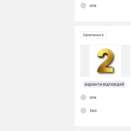
one
Запитання 6
варіанти відповідей
one
two