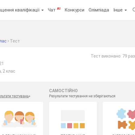
AI
щення кваліфікації
Чат
Конкурси
Олімпіада
Інше
клас
Тест
Тест виконано: 79 раз
21
, 2 клас
САМОСТІЙНО
льтати тестувань
»
Результати тестування не зберігаються