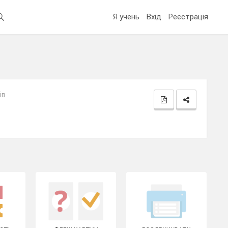
Я учень
Вхід
Реєстрація
ів