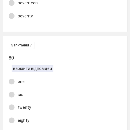
seventeen
seventy
Запитання 7
80
варіанти відповідей
one
six
twenty
eighty