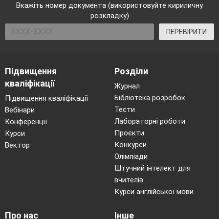
Вкажіть номер документа (використовуйте кириличну
розкладку)
ПЕРЕВІРИТИ
Підвищення
Розділи
кваліфікації
Журнал
Бібліотека розробок
Підвищення кваліфікації
Тести
Вебінари
Лабораторні роботи
Конференції
Проєкти
Курси
Конкурси
Вектор
Олімпіади
Штучний інтелект для
вчителів
Курси англійської мови
Про нас
Інше