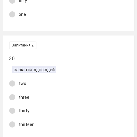
fifty
one
Запитання 2
30
варіанти відповідей
two
three
thirty
thirteen