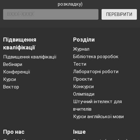
розкладку)
ПЕРЕВІРИТИ
Підвищення
Розділи
кваліфікації
Журнал
Бібліотека розробок
Підвищення кваліфікації
Тести
Вебінари
Лабораторні роботи
Конференції
Проєкти
Курси
Конкурси
Вектор
Олімпіади
Штучний інтелект для
вчителів
Курси англійської мови
Про нас
Інше