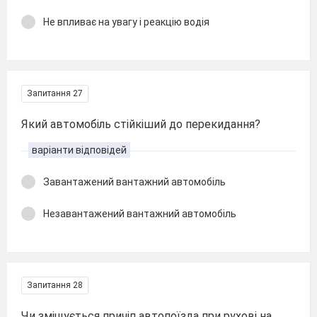
Не впливає на увагу і реакцію водія
Запитання 27
Який автомобіль стійкіший до перекидання?
варіанти відповідей
Завантажений вантажний автомобіль
Незавантажений вантажний автомобіль
Запитання 28
Чи зміщується причіп автопоїзда при рухові на