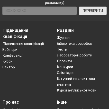
розкладку)
ПЕРЕВІРИТИ
Підвищення
Розділи
кваліфікації
Журнал
Бібліотека розробок
Підвищення кваліфікації
Тести
Вебінари
Лабораторні роботи
Конференції
Проєкти
Курси
Конкурси
Вектор
Олімпіади
Штучний інтелект для
вчителів
Курси англійської мови
Про нас
Інше