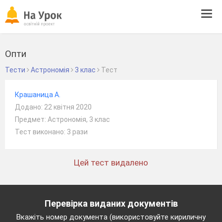
Tog
navi
Опти
Тести
Астрономія
3 клас
Тест
Крашаница А.
Додано: 22 квітня 2020
Предмет: Астрономія, 3 клас
Тест виконано: 3 рази
Цей тест видалено
Перевірка виданих документів
Вкажіть номер документа (використовуйте кириличну