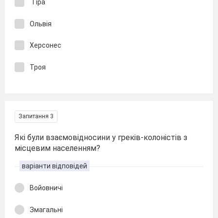
Тіра
Ольвія
Херсонес
Троя
Запитання 3
Які були взаємовідносини у греків-колоністів з
місцевим населенням?
варіанти відповідей
Войовничі
Змагальні