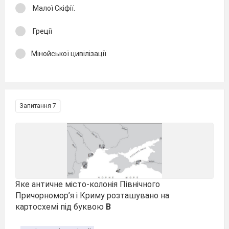
Малої Скіфії.
Греції
Мінойської цивілізації
Запитання 7
Яке античне місто-колонія Північного
Причорномор’я і Криму розташувано на
картосхемі під буквою
В