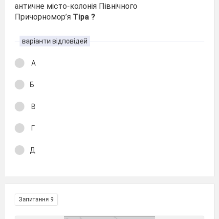
античне місто-колонія Північного
Причорномор’я
Тіра ?
варіанти відповідей
А
Б
В
Г
Д
Запитання 9