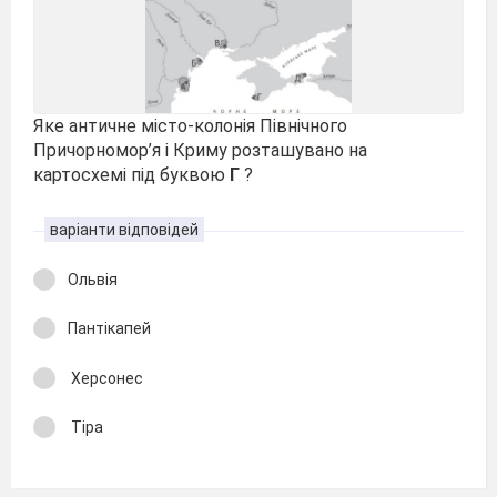
Яке античне місто-колонія Північного
Причорномор’я і Криму розташувано на
картосхемі під буквою
Г
?
варіанти відповідей
Ольвія
Пантікапей
Херсонес
Тіра