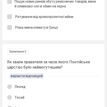
Пошук нових ринків збуту ре­місничих товарів, вина
й олив­кової олії в обмін на зерно
Рятування від кровопролитної війни
Різка зміна клімату в Греції
Запитання 5
Як звали правителя за часів якого Понтійське
царство було наймогутнішим?
варіанти відповідей
Леонід
Тесей