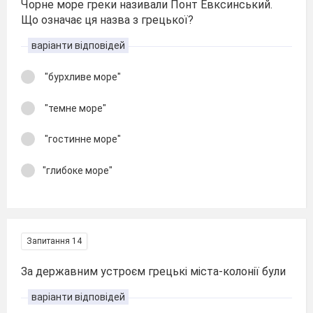
Чорне море греки називали Понт Евксинський.
Що означає ця назва з грецької?
варіанти відповідей
"бурхливе море"
"темне море"
"гостинне море"
"глибоке море"
Запитання 14
За державним устроєм грецькі міста-колонії були
варіанти відповідей