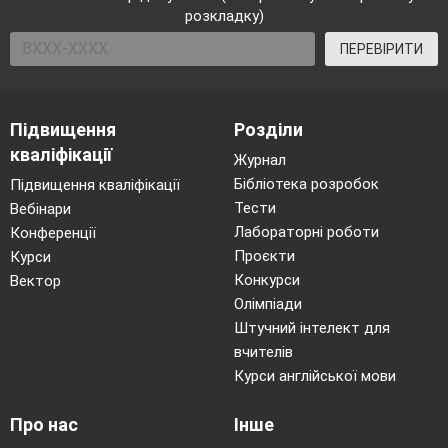
розкладку)
ПЕРЕВІРИТИ
Підвищення
Розділи
кваліфікації
Журнал
Бібліотека розробок
Підвищення кваліфікації
Тести
Вебінари
Лабораторні роботи
Конференції
Проєкти
Курси
Конкурси
Вектор
Олімпіади
Штучний інтелект для
вчителів
Курси англійської мови
Про нас
Інше