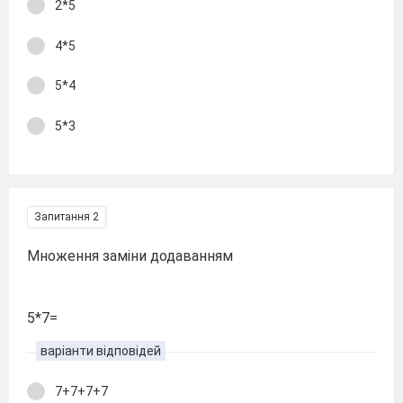
2*5
4*5
5*4
5*3
Запитання 2
Множення заміни додаванням
5*7=
варіанти відповідей
7+7+7+7