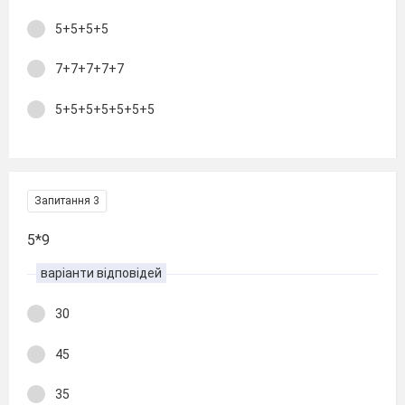
5+5+5+5
7+7+7+7+7
5+5+5+5+5+5+5
Запитання 3
5*9
варіанти відповідей
30
45
35