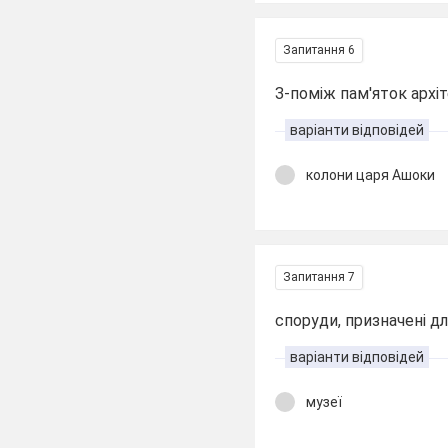
Запитання 6
З-поміж пам'яток архі
варіанти відповідей
колони царя Ашоки
Запитання 7
споруди, призначені д
варіанти відповідей
музеї