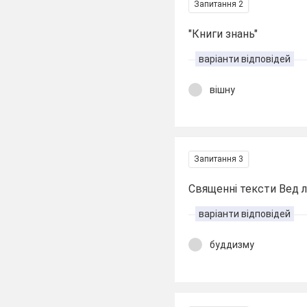
Запитання 2
"Книги знань"
варіанти відповідей
вішну
Запитання 3
Священні тексти Вед л
варіанти відповідей
буддизму