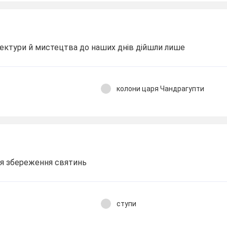
тектури й мистецтва до наших днів дійшли лише
колони царя Чандрагупти
ля збереження святинь
ступи