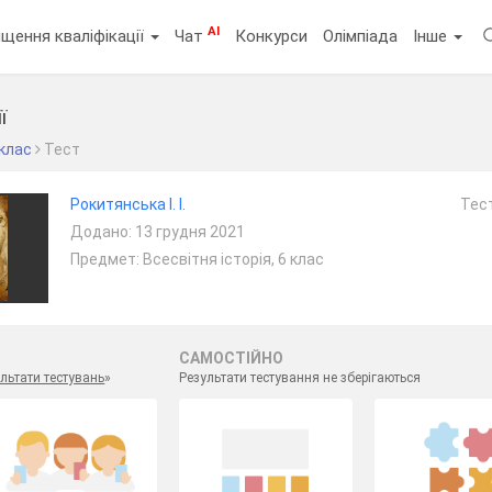
AI
щення кваліфікації
Чат
Конкурси
Олімпіада
Інше
ї
 клас
Тест
Рокитянська І. І.
Тест
Додано: 13 грудня 2021
Предмет: Всесвітня історія, 6 клас
САМОСТІЙНО
льтати тестувань
»
Результати тестування не зберігаються