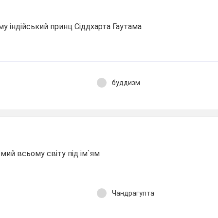
му індійський принц Сіддхарта Гаутама
буддизм
омий всьому світу під ім`ям
Чандрагупта