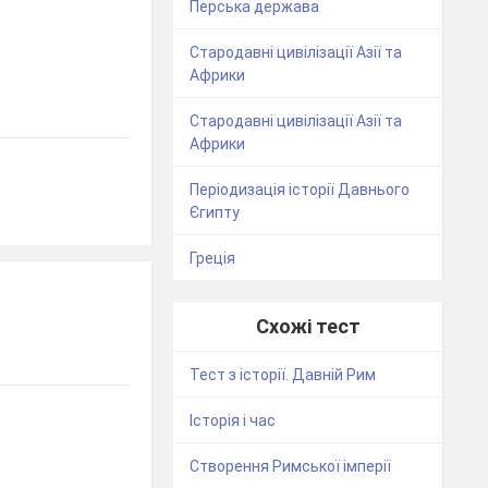
Перська держава
Стародавні цивілізації Азії та
Африки
Стародавні цивілізації Азії та
Африки
Періодизація історії Давнього
Єгипту
Греція
Схожі тест
Тест з історії. Давній Рим
Історія і час
Створення Римської імперії