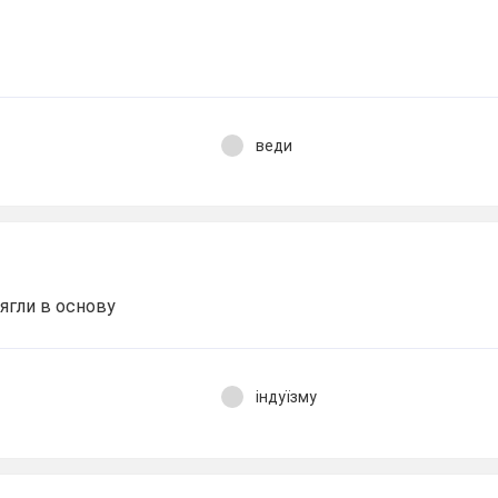
веди
ягли в основу
індуїзму