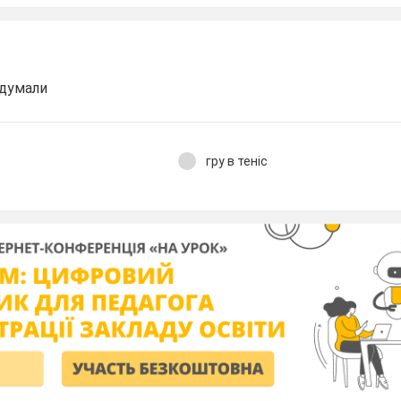
идумали
гру в теніс