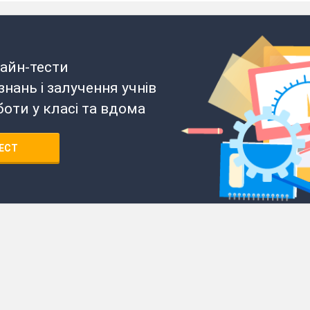
айн-тести
нань і залучення учнів
боти у класі та вдома
ЕСТ