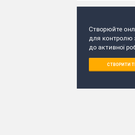
Створюйте онл
для контролю з
до активної ро
СТВОРИТИ Т