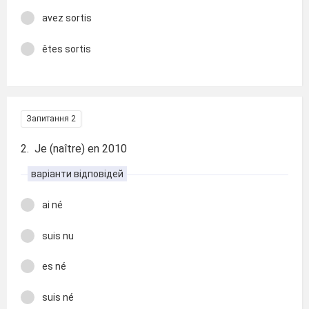
avez sortis
êtes sortis
Запитання 2
2. Je (naître) en 2010
варіанти відповідей
ai né
suis nu
es né
suis né