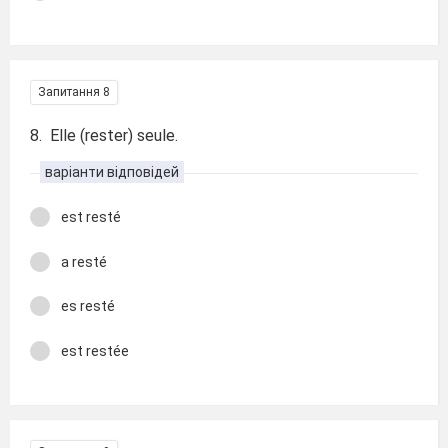
Запитання 8
8. Elle (rester) seule.
варіанти відповідей
est resté
a resté
es resté
est restée