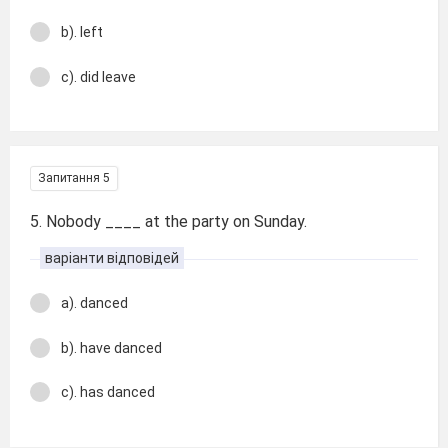
b). left
c). did leave
Запитання 5
5. Nobody ____ at the party on Sunday.
варіанти відповідей
a). danced
b). have danced
c). has danced