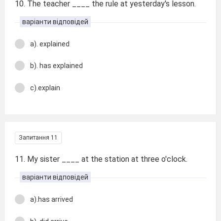
10. The teacher ____ the rule at yesterday's lesson.
варіанти відповідей
a). explained
b). has explained
c).explain
Запитання 11
11. My sister ____ at the station at three o'clock.
варіанти відповідей
a).has arrived