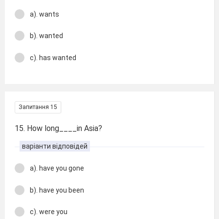
a). wants
b). wanted
c). has wanted
Запитання 15
15. How long____in Asia?
варіанти відповідей
a). have you gone
b). have you been
c). were you