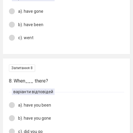
a). have gone
b). have been
c). went
Запитання 8
8. When___ there?
варіанти відповідей
a). have you been
b). have you gone
c). did you go