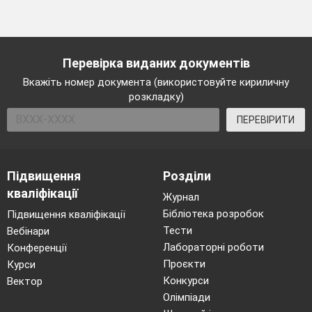
Перевірка виданих документів
Вкажіть номер документа (використовуйте кириличну
розкладку)
ПЕРЕВІРИТИ
Підвищення
Розділи
кваліфікації
Журнал
Бібліотека розробок
Підвищення кваліфікації
Тести
Вебінари
Лабораторні роботи
Конференції
Проєкти
Курси
Конкурси
Вектор
Олімпіади