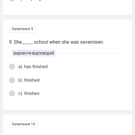
Запитання 9
9. She____ school when she was seventeen.
варіанти відповідей
a). has finished
b). finished
c). finishes
Запитання 10