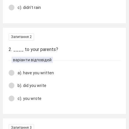
c). didn't rain
Запитання 2
2. ____ to your parents?
варіанти відповідей
a). have you written
b). did you write
c). you wrote
Запитання 3