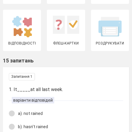
ВІДПОВІДНОСТІ
ФЛЕШ-КАРТКИ
РОЗДРУКУВАТИ
15 запитань
Запитання 1
1. It_____at all last week.
варіанти відповідей
a). not rained
b). hasn't rained