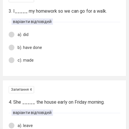
3. I_____ my homework so we can go for a walk.
варіанти відповідей
a). did
b). have done
c). made
Запитання 4
4. She _____ the house early on Friday morning.
варіанти відповідей
a). leave