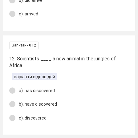
b). did arrive
c). arrived
Запитання 12
12. Scientists ____ a new animal in the jungles of
Africa.
варіанти відповідей
a). has discovered
b). have discovered
c). discovered