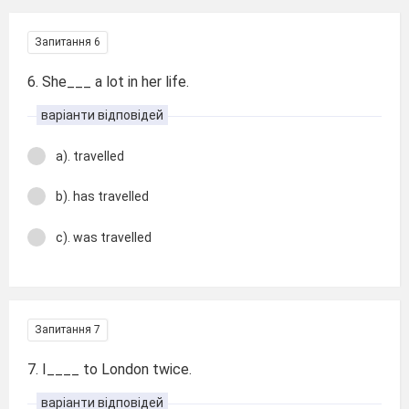
Запитання 6
6. She___ a lot in her life.
варіанти відповідей
a). travelled
b). has travelled
c). was travelled
Запитання 7
7. I____ to London twice.
варіанти відповідей