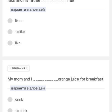
Nick and his father ___________ fruit.
варіанти відповідей
likes
to like
like
Запитання 8
My mom and I ___________orange juice for breakfast.
варіанти відповідей
drink
to drink