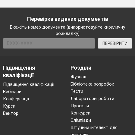
Перевірка виданих документів
Вкажіть номер документа (використовуйте кириличну
розкладку)
ПЕРЕВІРИТИ
Підвищення
Розділи
кваліфікації
Журнал
Бібліотека розробок
Підвищення кваліфікації
Тести
Вебінари
Лабораторні роботи
Конференції
Проєкти
Курси
Конкурси
Вектор
Олімпіади
Штучний інтелект для
вчителів