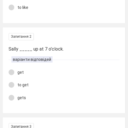
to like
Запитання 2
Sally _____ up at 7 o'clock.
варіанти відповідей
get
to get
gets
Запитання 3