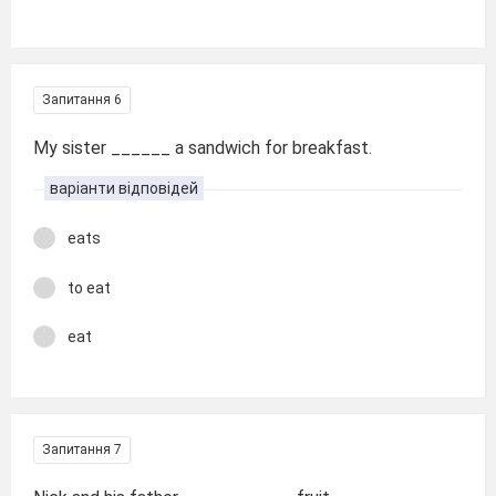
Запитання 6
My sister ______ a sandwich for breakfast.
варіанти відповідей
eats
to eat
eat
Запитання 7