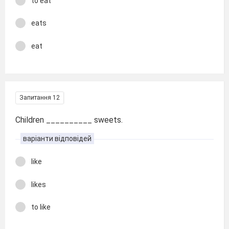
to eat
eats
eat
Запитання 12
Children __________ sweets.
варіанти відповідей
like
likes
to like