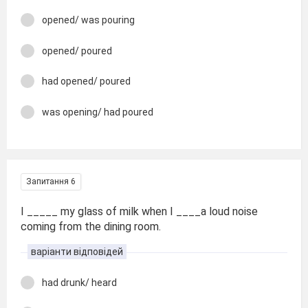
opened/ was pouring
opened/ poured
had opened/ poured
was opening/ had poured
Запитання 6
I _____ my glass of milk when I ____a loud noise
coming from the dining room.
варіанти відповідей
had drunk/ heard