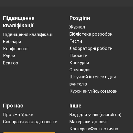
Підвищення
Розділи
кваліфікації
Журнал
Бібліотека розробок
Підвищення кваліфікації
Тести
Вебінари
Лабораторні роботи
Конференції
Проєкти
Курси
Конкурси
Вектор
Олімпіади
Штучний інтелект для
вчителів
Курси англійської мови
Про нас
Інше
Про «На Урок»
Вхід для учнів (naurok.ua)
Співпраця закладів освіти
Матеріали до свят
Конкурс «Фантастична