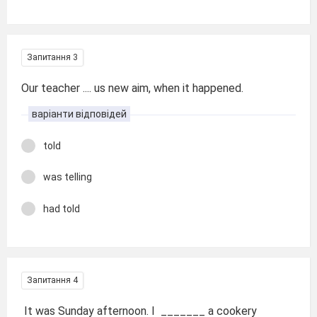
Запитання 3
Our teacher .... us new aim, when it happened.
варіанти відповідей
told
was telling
had told
Запитання 4
It was Sunday afternoon. I
_______ a cookery