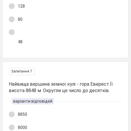
128
80
48
Запитання 7
Найвища вершина земної кулі - гора Еверест.Її
висота 8848 м. Округли це число до десятків.
варіанти відповідей
8850
8000