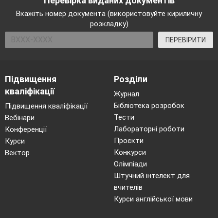
Перевірка виданих документів
Вкажіть номер документа (використовуйте кириличну
розкладку)
ПЕРЕВІРИТИ
Підвищення
Розділи
кваліфікації
Журнал
Бібліотека розробок
Підвищення кваліфікації
Тести
Вебінари
Лабораторні роботи
Конференції
Проєкти
Курси
Конкурси
Вектор
Олімпіади
Штучний інтелект для
вчителів
Курси англійської мови