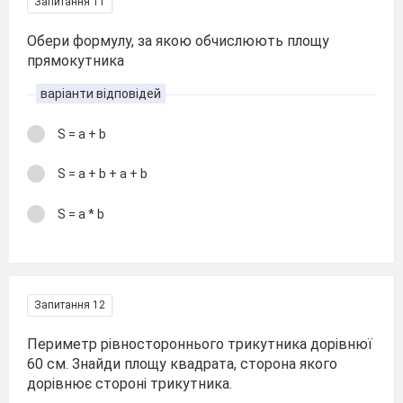
Запитання 11
Обери формулу, за якою обчислюють площу
прямокутника
варіанти відповідей
S = a + b
S = a + b + a + b
S = a * b
Запитання 12
Периметр рівностороннього трикутника дорівнюї
60 см. Знайди площу квадрата, сторона якого
дорівнює стороні трикутника.