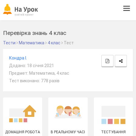
Tog
navi
Перевірка знань 4 клас
Тести
Математика
4 клас
Тест
Кондра І.
Додано: 18 січня 2021
Предмет: Математика, 4 клас
Тест виконано: 778 разів
ДОМАШНЯ РОБОТА
В РЕАЛЬНОМУ ЧАСІ
ТЕСТУВАННЯ