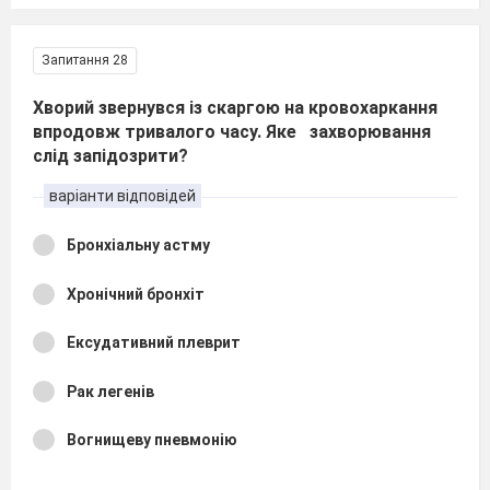
Запитання 28
Хворий звернувся із скаргою на кровохаркання
впродовж тривалого часу. Яке захворювання
слід запідозрити?
варіанти відповідей
Бронхіальну астму
Хронічний бронхіт
Ексудативний плеврит
Рак легенів
Вогнищеву пневмонію