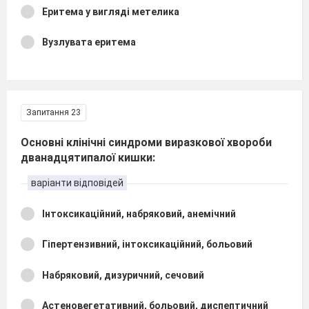
Еритема у вигляді метелика
Вузлувата еритема
Запитання 23
Основні клінічні синдроми виразкової хвороби
дванадцятипалої кишки:
варіанти відповідей
Інтоксикаційний, набряковий, анемічний
Гіпертензивний, інтоксикаційний, больовий
Набряковий, дизуричний, сечовий
Астеновегетативний, больовий, диспептичний