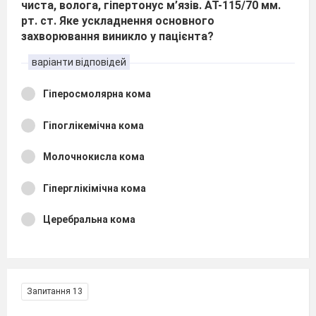
чиста, волога, гіпертонус м’язів. АТ-115/70 мм.
рт. ст. Яке ускладнення основного
захворювання виникло у пацієнта?
варіанти відповідей
Гіперосмолярна кома
Гіпоглікемічна кома
Молочнокисла кома
Гіперглікімічна кома
Церебральна кома
Запитання 13