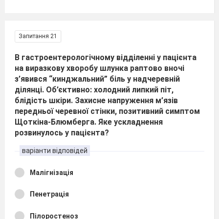
Запитання 21
В гастроентерологічному відділенні у пацієнта
на виразкову хворобу шлунка раптово вночі
з’явився “кинджальний” біль у надчеревній
ділянці. Об’єктивно: холодний липкий піт,
блідість шкіри. Захисне напруження м’язів
передньої черевної стінки, позитивний симптом
Щоткіна-Блюмберга. Яке ускладнення
розвинулось у пацієнта?
варіанти відповідей
Малігнізація
Пенетрація
Пілоростеноз