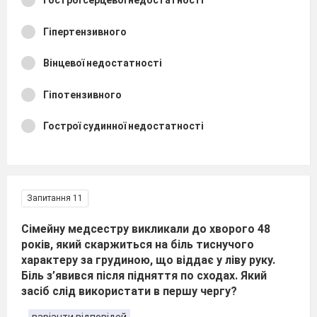
Гострої серцевої недостатності
Гіпертензивного
Вінцевої недостатності
Гіпотензивного
Гострої судинної недостатності
Запитання 11
Сімейну медсестру викликали до хворого 48
років, який скаржиться на біль тиснучого
характеру за грудиною, що віддає у ліву руку.
Біль з’явився після підняття по сходах. Який
засіб слід використати в першу чергу?
варіанти відповідей