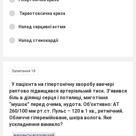
Тиреотоксична криза
Напад серцевої астми
Напад стенокардії
Запитання 18
У пацієнта на гіпертонічну хворобу ввечері
раптово підвищився артеріальний тиск. З’явився
біль в ділянці серця і потилиці, миготіння
“мушок” перед очима, нудота. Об’єктивно: АТ
260/100 мм рт.ст. Пульс – 120 в 1 хв., ритмічний.
Обличчя гіперемійоване, шкіра волога. Яке
ускладнення виникло?
варіанти відповідей