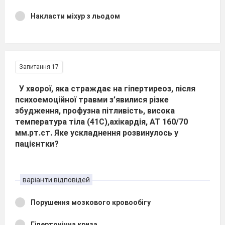
Накласти міхур з льодом
Запитання 17
У хворої, яка страждає на гіпертиреоз, після
психоемоційної травми з’явилися різке
збудження, профузна пітливість, висока
температура тіла (41С),ахікардія, АТ 160/70
мм.рт.ст. Яке ускладнення розвинулось у
пацієнтки?
варіанти відповідей
Порушення мозкового кровообігу
Гіпертонічна криза