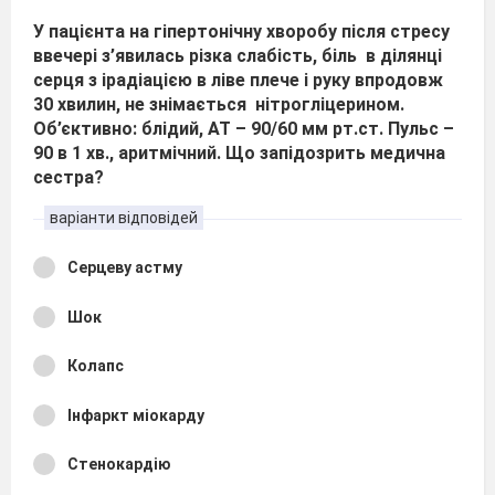
У пацієнта на гіпертонічну хворобу після стресу
ввечері з’явилась різка слабість, біль в ділянці
серця з ірадіацією в ліве плече і руку впродовж
30 хвилин, не знімається нітрогліцерином.
Об’єктивно: блідий, АТ – 90/60 мм рт.ст. Пульс –
90 в 1 хв., аритмічний. Що запідозрить медична
сестра?
варіанти відповідей
Серцеву астму
Шок
Колапс
Інфаркт міокарду
Стенокардію