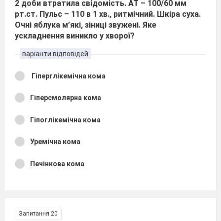
2 доби втратила свідомість. АТ – 100/60 мм
рт.ст. Пульс – 110 в 1 хв., ритмічний. Шкіра суха.
Очні яблука м’які, зіниці звужені. Яке
ускладнення виникло у хворої?
варіанти відповідей
Гіперглікемічна кома
Гіперсмолярна кома
Гіпоглікемічна кома
Уремічна кома
Печінкова кома
Запитання 20