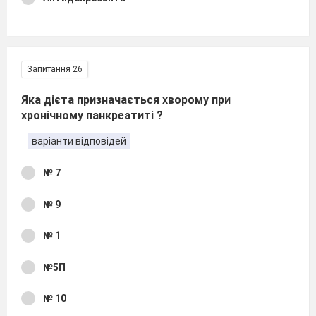
Запитання 26
Яка дієта призначається хворому при
хронічному панкреатиті ?
варіанти відповідей
№ 7
№ 9
№ 1
№5П
№ 10