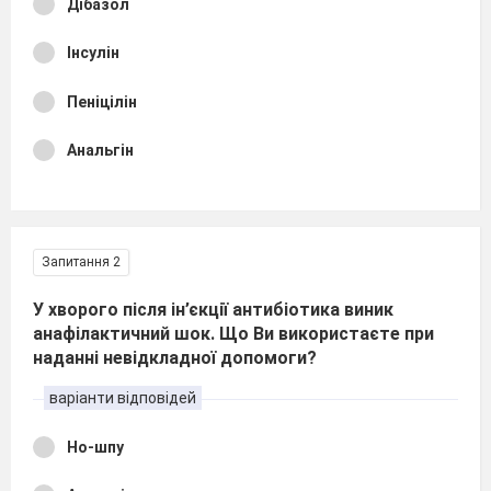
Дібазол
Інсулін
Пеніцілін
Анальгін
Запитання 2
У хворого після ін’єкції антибіотика виник
анафілактичний шок. Що Ви використаєте при
наданні невідкладної допомоги?
варіанти відповідей
Но-шпу