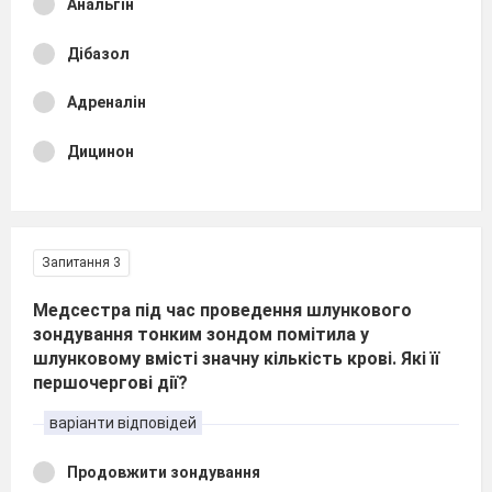
Анальгін
Дібазол
Адреналін
Дицинон
Запитання 3
Медсестра під час проведення шлункового
зондування тонким зондом помітила у
шлунковому вмісті значну кількість крові. Які її
першочергові дії?
варіанти відповідей
Продовжити зондування