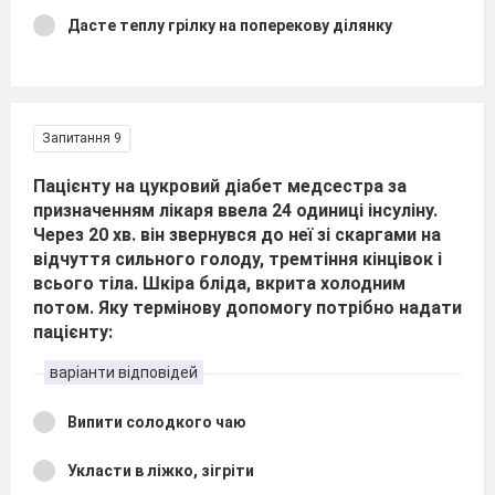
Дасте теплу грілку на поперекову ділянку
Запитання 9
Пацієнту на цукровий діабет медсестра за
призначенням лікаря ввела 24 одиниці інсуліну.
Через 20 хв. він звернувся до неї зі скаргами на
відчуття сильного голоду, тремтіння кінцівок і
всього тіла. Шкіра бліда, вкрита холодним
потом. Яку термінову допомогу потрібно надати
пацієнту:
варіанти відповідей
Випити солодкого чаю
Укласти в ліжко, зігріти