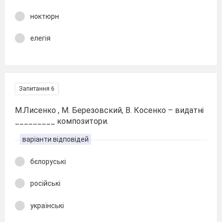
ноктюрн
елегія
Запитання 6
М.Лисенко , М. Березовский, В. Косенко – видатні
_________ композитори.
варіанти відповідей
бєлоруські
російські
українські