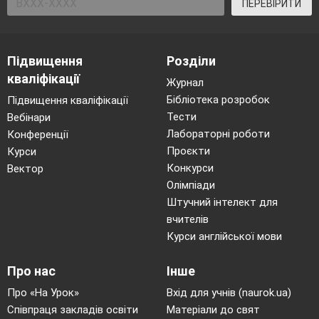
ПЕРЕВІРИТИ
Підвищення
Розділи
кваліфікації
Журнал
Бібліотека розробок
Підвищення кваліфікації
Тести
Вебінари
Лабораторні роботи
Конференції
Проєкти
Курси
Конкурси
Вектор
Олімпіади
Штучний інтелект для
вчителів
Курси англійської мови
Про нас
Інше
Про «На Урок»
Вхід для учнів (naurok.ua)
Співпраця закладів освіти
Матеріали до свят