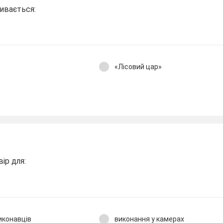
ивається:
«Лісовий цар»
ір для:
иконавців
виконання у камерах