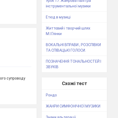
Урок 17. Жанрова палітра
інструментальної музики
Етюд в музиці
Життєвий і творчий шлях
М.І.Глінки
ВОКАЛЬНІ ВПРАВИ , РОЗСПІВКИ
ТА СПІВАЦЬКІ ГОЛОСИ.
ПОЗНАЧЕННЯ ТОНАЛЬНОСТЕЙ І
ЗВУКІВ
ного супроводу
Схожі тест
Рондо
ЖАНРИ СИМФОНІЧНОЇ МУЗИКИ
Знаки альтерації