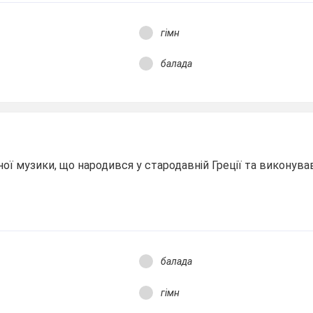
гімн
балада
ї музики, що народився у стародавній Греції та виконува
балада
гімн