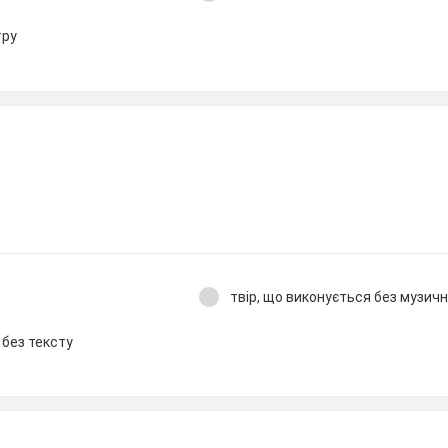
тру
твір, що виконується без музич
 без тексту