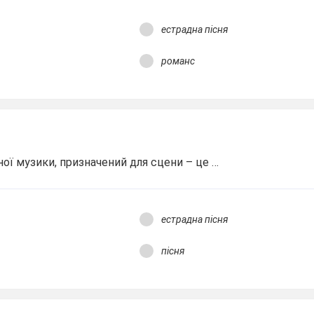
естрадна пісня
романс
ї музики, призначений для сцени – це …
естрадна пісня
пісня