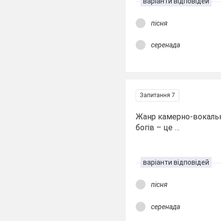
варіанти відповідей
пісня
серенада
Запитання 7
Жанр камерно-вокально
богів – це …
варіанти відповідей
пісня
серенада