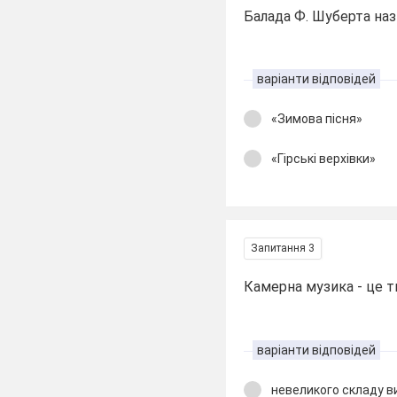
Балада Ф. Шуберта наз
варіанти відповідей
«Зимова пісня»
«Гірські верхівки»
Запитання 3
Камерна музика - це тв
варіанти відповідей
невеликого складу в