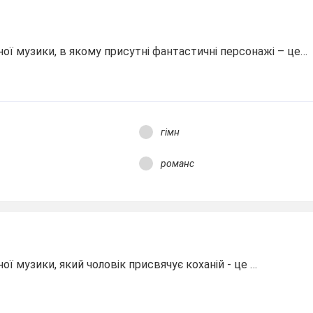
ї музики, в якому присутні фантастичні персонажі – це…
гімн
романс
ї музики, який чоловік присвячує коханій - це …