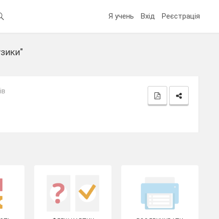
Я учень
Вхід
Реєстрація
зики"
ів