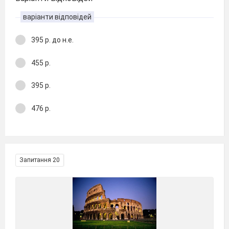
варіанти відповідей
395 р. до н.е.
455 р.
395 р.
476 р.
Запитання 20