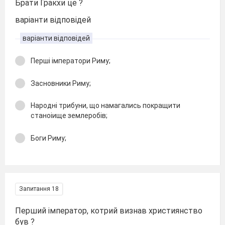
Брати Гракхи це ?
варіанти відповідей
варіанти відповідей
Перші імператори Риму;
Засновники Риму;
Народні трибуни, що намагались покращити
станоіище землеробів;
Боги Риму;
Запитання 18
Перший імператор, котрий визнав християнство
був ?