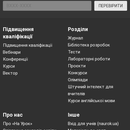
ПЕРЕВІРИТИ
Підвищення
Розділи
кваліфікації
Журнал
Бібліотека розробок
Підвищення кваліфікації
Тести
Вебінари
Лабораторні роботи
Конференції
Проєкти
Курси
Конкурси
Вектор
Олімпіади
Штучний інтелект для
вчителів
Курси англійської мови
Про нас
Інше
Про «На Урок»
Вхід для учнів (naurok.ua)