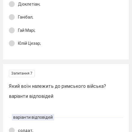
Діоклетіан;
Ганібал;
Гай Марі;
Юлій Цезар;
Запитання 7
Який воїн належить до римського війська?
варіанти відповідей
варіанти відповідей
солдат;