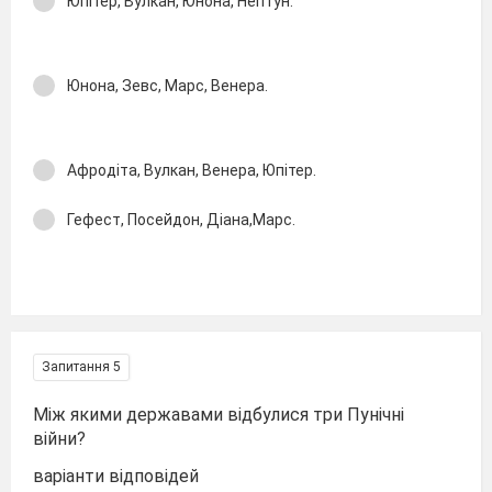
Юпітер, Вулкан, Юнона, Нептун.
Юнона, Зевс, Марс, Венера.
Афродіта, Вулкан, Венера, Юпітер.
Гефест, Посейдон, Діана,Марс.
Запитання 5
Між якими державами відбулися три Пунічні
війни?
варіанти відповідей