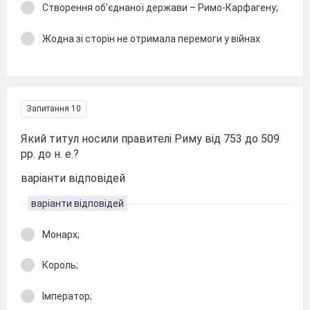
Створення об’єднаної держави – Римо-Карфагену;
Жодна зі сторін не отримала перемоги у війнах
Запитання 10
Який титул носили правителі Риму від 753 до 509
рр. до н. е.?
варіанти відповідей
варіанти відповідей
Монарх;
Король;
Імператор;