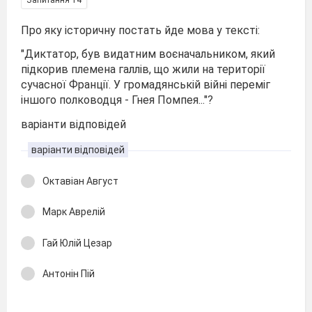
Про яку історичну постать йде мова у тексті:
"Диктатор, був видатним воєначальником, який
підкорив племена галлів, що жили на території
сучасної Франції. У громадянській війні переміг
іншого полководця - Гнея Помпея..."?
варіанти відповідей
варіанти відповідей
Октавіан Август
Марк Аврелій
Гай Юлій Цезар
Антонін Пій