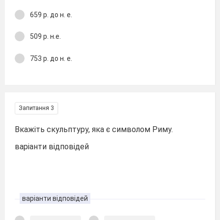
659 р. до н. е.
509 р. н.е.
753 р. до н. е.
Запитання 3
Вкажіть скульптуру, яка є символом Риму.
варіанти відповідей
варіанти відповідей