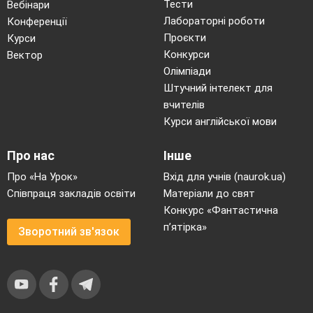
Тести
Вебінари
Лабораторні роботи
Конференції
Проєкти
Курси
Конкурси
Вектор
Олімпіади
Штучний інтелект для
вчителів
Курси англійської мови
Про нас
Інше
Про «На Урок»
Вхід для учнів (naurok.ua)
Співпраця закладів освіти
Матеріали до свят
Конкурс «Фантастична
п’ятірка»
Зворотний зв'язок