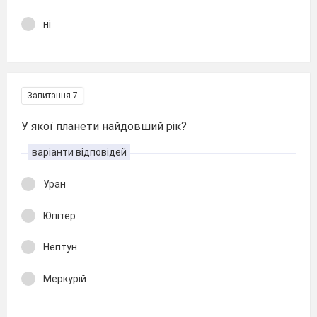
ні
Запитання 7
У якої планети найдовший рік?
варіанти відповідей
Уран
Юпітер
Нептун
Меркурій