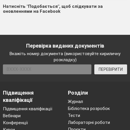
Натисніть "Подобається", щоб слідкувати за
оновленнями на Facebook
Перевірка виданих документів
Вкажіть номер документа (використовуйте кириличну
розкладку)
ПЕРЕВІРИТИ
Підвищення
Розділи
кваліфікації
Журнал
Бібліотека розробок
Підвищення кваліфікації
Тести
Вебінари
Лабораторні роботи
Конференції
Проєкти
Курси