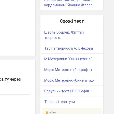
кардамоном" Йоанна Ягелло
Схожі тест
Шарль Бодлер. Життя і
творчість
Тест з творчості А.П. Чехова
М.Метерлинк "Синяя птица"
Моріс Метерлінк (біографія)
світу через
Моріс Метерлінк «Синій птах»
Вступний тест НВК "Софія"
Теорія літератури