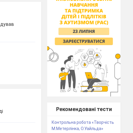
едував
Рекомендовані тести
ді
Контрольна робота «Творчість
М.Метерлінка, О.Уайльда»