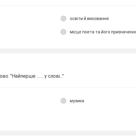
освіти й виховання
місце поета та його призначення
 "Найперше ....... у слові..."
музика